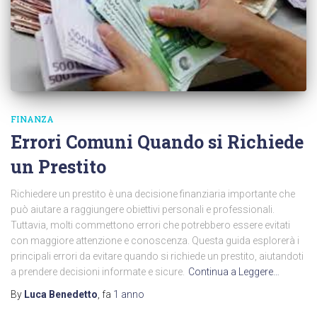
FINANZA
Errori Comuni Quando si Richiede
un Prestito
Richiedere un prestito è una decisione finanziaria importante che
può aiutare a raggiungere obiettivi personali e professionali.
Tuttavia, molti commettono errori che potrebbero essere evitati
con maggiore attenzione e conoscenza. Questa guida esplorerà i
principali errori da evitare quando si richiede un prestito, aiutandoti
a prendere decisioni informate e sicure.
Continua a Leggere…
By
Luca Benedetto
, fa
1 anno