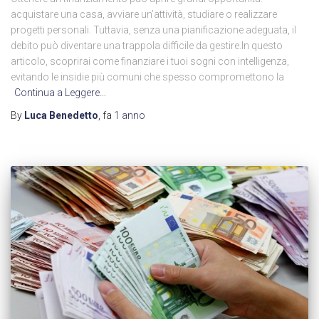
acquistare una casa, avviare un’attività, studiare o realizzare
progetti personali. Tuttavia, senza una pianificazione adeguata, il
debito può diventare una trappola difficile da gestire.In questo
articolo, scoprirai come finanziare i tuoi sogni con intelligenza,
evitando le insidie più comuni che spesso compromettono la
Continua a Leggere…
By
Luca Benedetto
, fa
1 anno