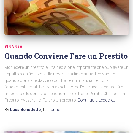
FINANZA
Quando Conviene Fare un Prestito
Richiedere un prestito è una decisione importante che può avere un
impatto significativo sulla nostra vita finanziaria. Per sapere
quando conviene davvero contrarre un finanziamento, è
fondamentale valutare vari aspetti come l’obiettivo, la capacità di
rimborso e le condizioni economiche offerte. Perché Chiedere un
Prestito Investire nel Futuro Un prestito
Continua a Leggere…
By
Luca Benedetto
, fa
1 anno