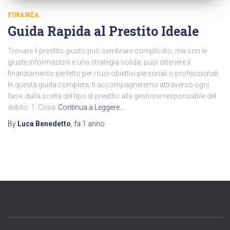
FINANZA
Guida Rapida al Prestito Ideale
Trovare il prestito giusto può sembrare complicato, ma con le
giuste informazioni e una strategia solida, puoi ottenere il
finanziamento perfetto per i tuoi obiettivi personali o professionali.
In questa guida completa, ti accompagneremo attraverso ogni
fase: dalla scelta del tipo di prestito alla gestione responsabile del
debito. 1. Cosa
Continua a Leggere…
By
Luca Benedetto
, fa
1 anno