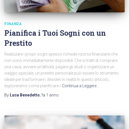
FINANZA
Pianifica i Tuoi Sogni con un
Prestito
Realizzare i propri sogni spesso richiede risorse finanziarie che
non sono immediatamente disponibili. Che si tratti di comprare
una casa, avviare un’attività, pagare gli studi o organizzare un
viaggio speciale, un prestito personale può essere lo strumento
ideale per trasformare i desideri in realtà.In questo articolo,
esploreremo come pianificare i
Continua a Leggere…
By
Luca Benedetto
, fa
1 anno