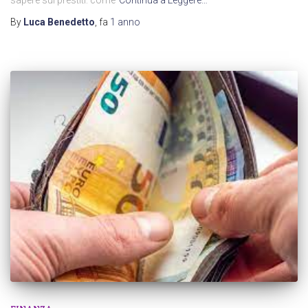
sapere sui prestiti: come
Continua a Leggere…
By
Luca Benedetto
, fa
1 anno