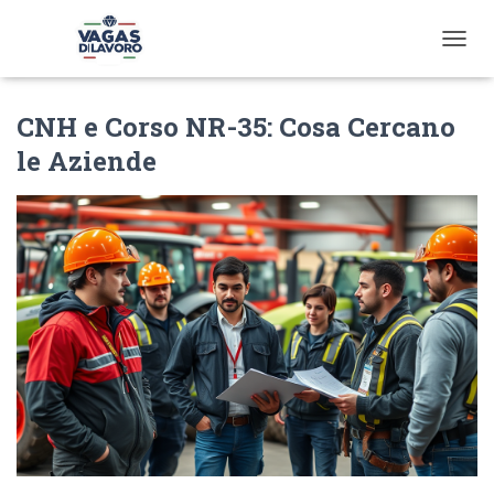
T
O
G
CNH e Corso NR-35: Cosa Cercano
G
L
le Aziende
E
N
A
V
I
G
A
T
I
O
N