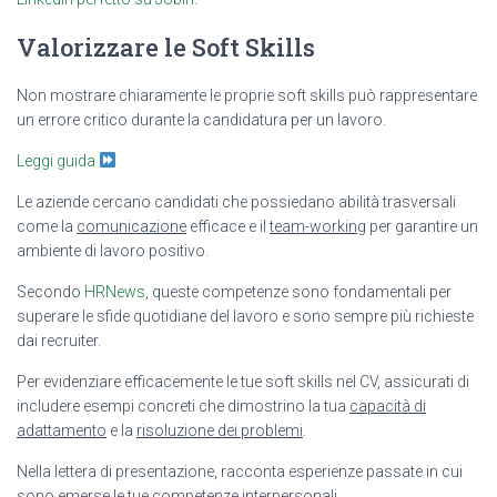
Valorizzare le Soft Skills
Non mostrare chiaramente le proprie soft skills può rappresentare
un errore critico durante la candidatura per un lavoro.
Leggi guida
Le aziende cercano candidati che possiedano abilità trasversali
come la
comunicazione
efficace e il
team-working
per garantire un
ambiente di lavoro positivo.
Secondo
HRNews
, queste competenze sono fondamentali per
superare le sfide quotidiane del lavoro e sono sempre più richieste
dai recruiter.
Per evidenziare efficacemente le tue soft skills nel CV, assicurati di
includere esempi concreti che dimostrino la tua
capacità di
adattamento
e la
risoluzione dei problemi
.
Nella lettera di presentazione, racconta esperienze passate in cui
sono emerse le tue competenze interpersonali.