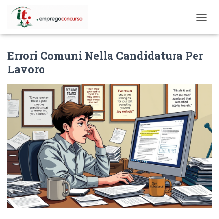
T
O
G
Errori Comuni Nella Candidatura Per
G
L
Lavoro
E
N
A
V
I
G
A
T
I
O
N