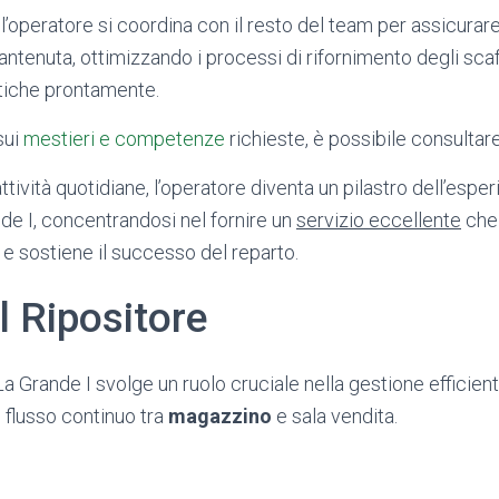
 l’operatore si coordina con il resto del team per assicura
tenuta, ottimizzando i processi di rifornimento degli scaf
tiche prontamente.
sui
mestieri e competenze
richieste, è possibile consultar
tività quotidiane, l’operatore diventa un pilastro dell’espe
de I, concentrandosi nel fornire un
servizio eccellente
che 
 e sostiene il successo del reparto.
l Ripositore
r La Grande I svolge un ruolo cruciale nella gestione efficien
flusso continuo tra
magazzino
e sala vendita.