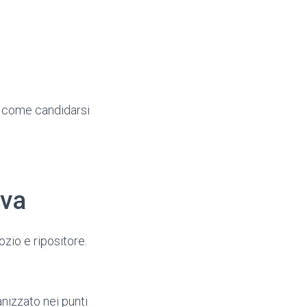
 e come candidarsi
iva
ozio e ripositore.
nizzato nei punti