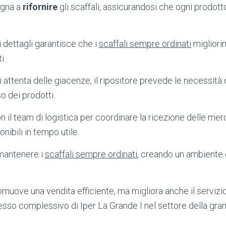
egna a
rifornire
gli scaffali, assicurandosi che ogni prodott
 dettagli garantisce che i
scaffali sempre ordinati
migliorin
i.
i attenta delle giacenze, il ripositore prevede le necessità 
so dei prodotti.
on il team di logistica per coordinare la ricezione delle me
nibili in tempo utile.
 mantenere i
scaffali sempre ordinati
, creando un ambiente 
uove una vendita efficiente, ma migliora anche il servizio 
sso complessivo di Iper La Grande I nel settore della gra