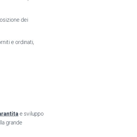
posizione dei
rniti e ordinati,
arantita
e sviluppo
lla grande