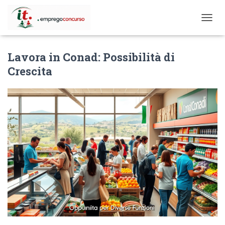
T
O
G
Lavora in Conad: Possibilità di
G
L
Crescita
E
N
A
V
I
G
A
T
I
O
N