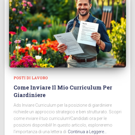
POSTI DI LAVORO
Come Inviare Il Mio Curriculum Per
Giardiniere
Ads Inviare Curriculum per la posizione di giardiniere
richiede un approccio strategico e ben strutturato. Scopri
come inviare il tuo curriculum!Candidati ora per le
posizioni disponibili! In questo articolo, esploreremo
l’importanza di una lettera di
Continua a Leggere…