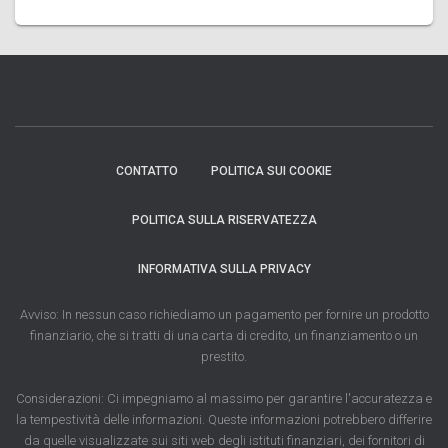
CONTATTO
POLITICA SUI COOKIE
POLITICA SULLA RISERVATEZZA
INFORMATIVA SULLA PRIVACY
Avviso: In nessun caso richiediamo un pagamento per fornire un prodotto
finanziario, che si tratti di una carta di credito, un finanziamento o un
prestito.
Considerazioni: Ci impegniamo al massimo per garantire l'accuratezza e
la tempestività delle informazioni. Queste informazioni potrebbero differire
da quelle visualizzate sui siti web degli istituti finanziari, dei fornitori di