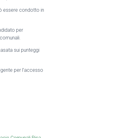
uò essere condotto in
ndidato per
 comunali.
asata sui punteggi
vigente per l’accesso
acie Comunali Pisa
,