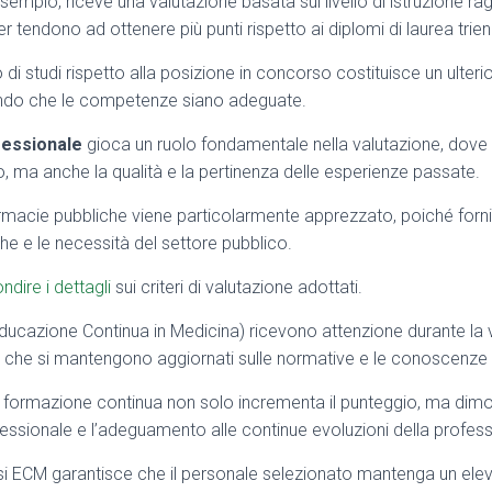
esempio, riceve una valutazione basata sul livello di istruzione ra
r tendono ad ottenere più punti rispetto ai diplomi di laurea trien
 di studi rispetto alla posizione in concorso costituisce un ulter
ndo che le competenze siano adeguate.
fessionale
gioca un ruolo fondamentale nella valutazione, dove 
zio, ma anche la qualità e la pertinenza delle esperienze passate.
 farmacie pubbliche viene particolarmente apprezzato, poiché forn
he e le necessità del settore pubblico.
ndire i dettagli
sui criteri di valutazione adottati.
ducazione Continua in Medicina) ricevono attenzione durante la 
 che si mantengono aggiornati sulle normative e le conoscenze 
di formazione continua non solo incrementa il punteggio, ma dim
fessionale e l’adeguamento alle continue evoluzioni della profes
si ECM garantisce che il personale selezionato mantenga un ele