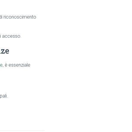
 di riconoscimento
di accesso.
nze
le
, è essenziale
pali.