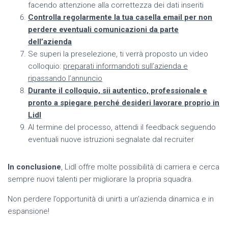
facendo attenzione alla correttezza dei dati inseriti
Controlla regolarmente la tua casella email per non
perdere eventuali comunicazioni da parte
dell’azienda
Se superi la preselezione, ti verrà proposto un video
colloquio:
preparati informandoti sull’azienda e
ripassando l’annuncio
Durante il colloquio, sii autentico, professionale e
pronto a spiegare perché desideri lavorare proprio in
Lidl
Al termine del processo, attendi il feedback seguendo
eventuali nuove istruzioni segnalate dal recruiter
In conclusione
, Lidl offre molte possibilità di carriera e cerca
sempre nuovi talenti per migliorare la propria squadra.
Non perdere l’opportunità di unirti a un’azienda dinamica e in
espansione!