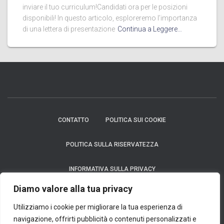
inviare il tuo curriculum!Candidati ora per le posizioni
disponibili! In questo articolo, esploreremo l’importanza
di una lettera di presentazione
Continua a Leggere…
CONTATTO
POLITICA SUI COOKIE
POLITICA SULLA RISERVATEZZA
INFORMATIVA SULLA PRIVACY
Diamo valore alla tua privacy
Avviso: In nessun caso richiediamo un pagamento per fornire un prodotto
finanziario, che si tratti di una carta di credito, un finanziamento o un prestito.
Utilizziamo i cookie per migliorare la tua esperienza di
Considerazioni: Ci impegniamo al massimo per garantire l'accuratezza e la
navigazione, offrirti pubblicità o contenuti personalizzati e