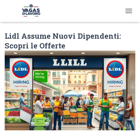
T
O
G
Lidl Assume Nuovi Dipendenti:
G
L
Scopri le Offerte
E
N
A
V
I
G
A
T
I
O
N