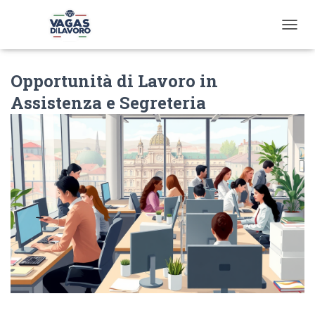
T
O
G
Opportunità di Lavoro in
G
L
Assistenza e Segreteria
E
N
A
V
I
G
A
T
I
O
N