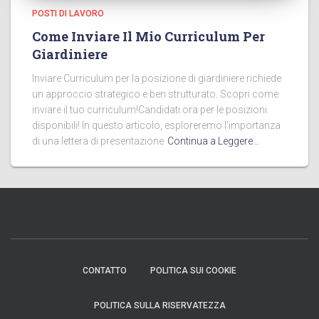
POSTI DI LAVORO
Come Inviare Il Mio Curriculum Per
Giardiniere
Inviare Curriculum per la posizione di giardiniere richiede
un approccio strategico e ben strutturato. Scopri come
inviare il tuo curriculum!Candidati ora per le posizioni
disponibili! In questo articolo, esploreremo l’importanza
di una lettera di presentazione
Continua a Leggere…
CONTATTO
POLITICA SUI COOKIE
POLITICA SULLA RISERVATEZZA