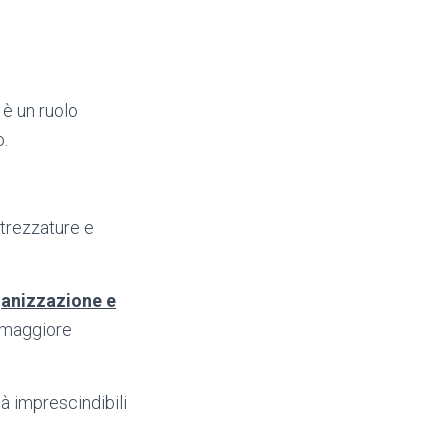
 è un ruolo
o.
attrezzature e
anizzazione e
i maggiore
ità imprescindibili