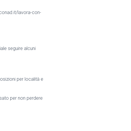
o.conad.it/lavora-con-
iale seguire alcuni
posizioni per località e
essato per non perdere