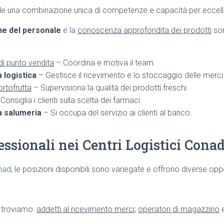
ede una combinazione unica di competenze e capacità per eccell
ne del personale
e la
conoscenza approfondita dei prodotti
son
i punto vendita
– Coordina e motiva il team.
a logistica
– Gestisce il ricevimento e lo stoccaggio delle merci
rtofrutta
– Supervisiona la qualità dei prodotti freschi.
Consiglia i clienti sulla scelta dei farmaci.
a salumeria
– Si occupa del servizio ai clienti al banco.
essionali nei Centri Logistici Cona
nad
, le posizioni disponibili sono variegate e offrono diverse oppo
e troviamo:
addetti al ricevimento merci
;
operatori di magazzino