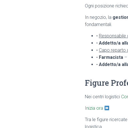
Ogni posizione richi
In negozio, la
gestio
fondamentali.
•
Responsabile d
•
Addetto/a all
•
Capo reparto o
•
Farmacista
– 
•
Addetto/a all
Figure Prof
Nei centri logistici
Co
Inizia ora
Tra le figure ricercat
logistica
.