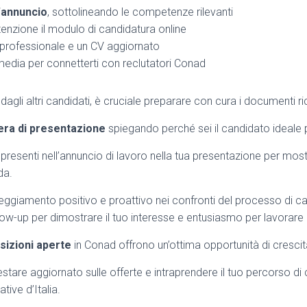
l’annuncio
, sottolineando le competenze rilevanti
enzione il modulo di candidatura online
 professionale e un CV aggiornato
 media per connetterti con reclutatori Conad
i dagli altri candidati, è cruciale preparare con cura i documenti ric
tera di presentazione
spiegando perché sei il candidato ideale p
 presenti nell’annuncio di lavoro nella tua presentazione per mostra
da.
tteggiamento positivo e proattivo nei confronti del processo di c
ow-up per dimostrare il tuo interesse e entusiasmo per lavorare
sizioni aperte
in Conad offrono un’ottima opportunità di crescit
 restare aggiornato sulle offerte e intraprendere il tuo percorso di
tive d’Italia.