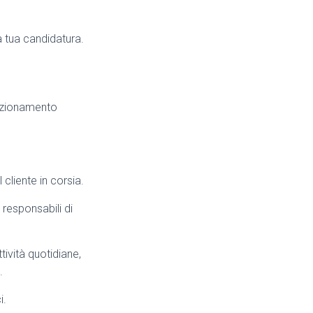
la tua candidatura.
unzionamento
cliente in corsia.
 responsabili di
ività quotidiane,
.
i.