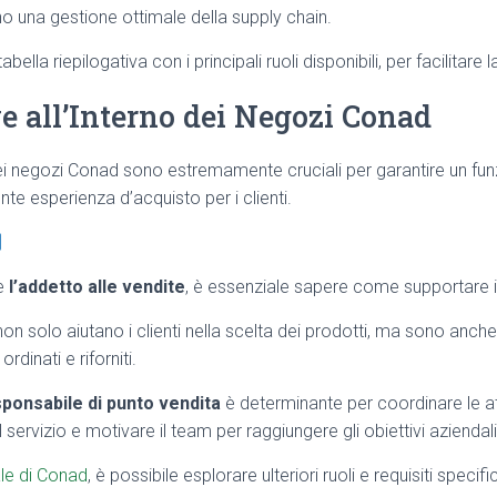
no una gestione ottimale della supply chain.
lla riepilogativa con i principali ruoli disponibili, per facilitare 
e all’Interno dei Negozi Conad
nei negozi Conad sono estremamente cruciali per garantire un f
ente esperienza d’acquisto per i clienti.
me
l’addetto alle vendite
, è essenziale sapere come supportare il 
non solo aiutano i clienti nella scelta dei prodotti, ma sono anche
rdinati e riforniti.
ponsabile di punto vendita
è determinante per coordinare le att
l servizio e motivare il team per raggiungere gli obiettivi aziendali
iale di Conad
, è possibile esplorare ulteriori ruoli e requisiti specific