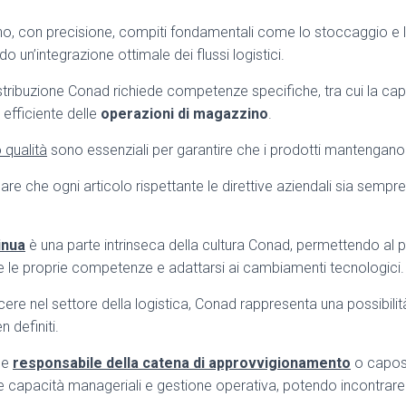
no, con precisione, compiti fondamentali come lo stoccaggio e 
do un’integrazione ottimale dei flussi logistici.
stribuzione Conad richiede competenze specifiche, tra cui la capa
 efficiente delle
operazioni di magazzino
.
 qualità
sono essenziali per garantire che i prodotti mantengano i
are che ogni articolo rispettante le direttive aziendali sia sempre 
inua
è una parte intrinseca della cultura Conad, permettendo al p
 le proprie competenze e adattarsi ai cambiamenti tecnologici.
cere nel settore della logistica, Conad rappresenta una possibili
n definiti.
me
responsabile della catena di approvvigionamento
o capos
e capacità manageriali e gestione operativa, potendo incontrare 