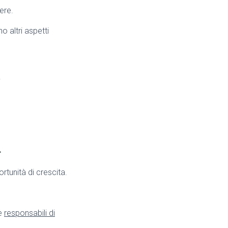
ere.
o altri aspetti
.
d
rtunità di crescita.
e
responsabili di