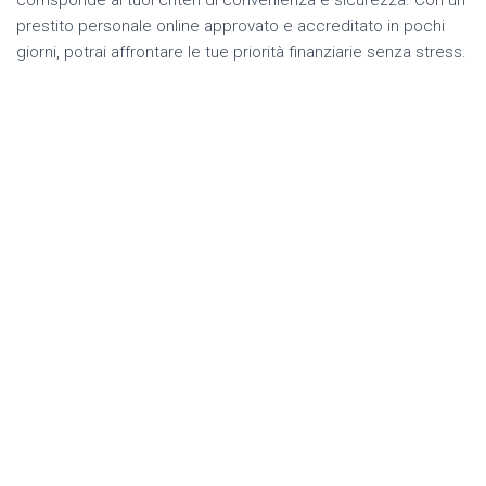
corrisponde ai tuoi criteri di convenienza e sicurezza. Con un
prestito personale online approvato e accreditato in pochi
giorni, potrai affrontare le tue priorità finanziarie senza stress.