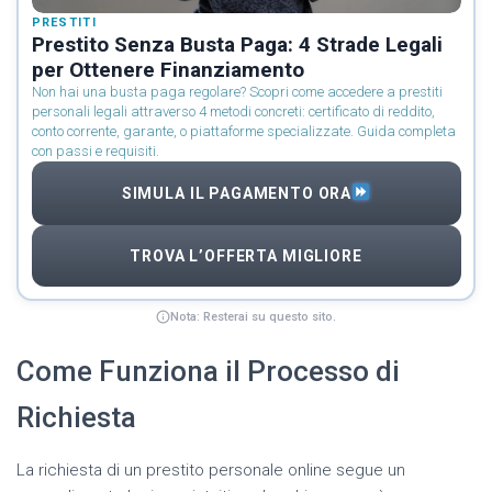
PRESTITI
Prestito Senza Busta Paga: 4 Strade Legali
per Ottenere Finanziamento
Non hai una busta paga regolare? Scopri come accedere a prestiti
personali legali attraverso 4 metodi concreti: certificato di reddito,
conto corrente, garante, o piattaforme specializzate. Guida completa
con passi e requisiti.
SIMULA IL PAGAMENTO ORA
TROVA L’OFFERTA MIGLIORE
Nota: Resterai su questo sito.
Come Funziona il Processo di
Richiesta
La richiesta di un prestito personale online segue un