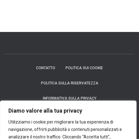
CONTATTO
POLITICA SUI COOKIE
POLITICA SULLA RISERVATEZZA
INFORMATIVA SULLA PRIVACY
Diamo valore alla tua privacy
Avviso: In nessun caso richiediamo un pagamento per fornire un prodotto
finanziario, che si tratti di una carta di credito, un finanziamento o un prestito.
Utilizziamo i cookie per migliorare la tua esperienza di
Considerazioni: Ci impegniamo al massimo per garantire l'accuratezza e la
navigazione, offrirti pubblicità o contenuti personalizzati e
tempestività delle informazioni. Queste informazioni potrebbero differire da quelle
analizzare il nostro traffico. Cliccando “Accetta tutti”,
visualizzate sui siti web degli istituti finanziari, dei fornitori di servizi o sul sito web