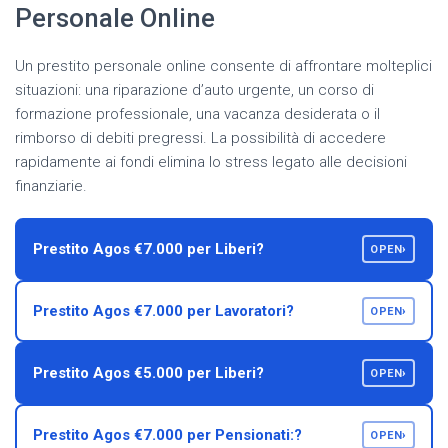
Personale Online
Un prestito personale online consente di affrontare molteplici
situazioni: una riparazione d’auto urgente, un corso di
formazione professionale, una vacanza desiderata o il
rimborso di debiti pregressi. La possibilità di accedere
rapidamente ai fondi elimina lo stress legato alle decisioni
finanziarie.
Prestito Agos €7.000 per Liberi?
›
OPEN
Prestito Agos €7.000 per Lavoratori?
›
OPEN
Prestito Agos €5.000 per Liberi?
›
OPEN
Prestito Agos €7.000 per Pensionati:?
›
OPEN