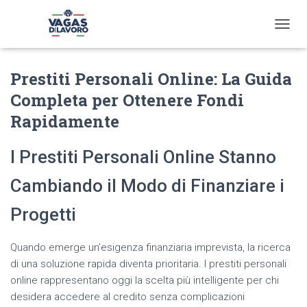
T
O
G
Prestiti Personali Online: La Guida
G
L
Completa per Ottenere Fondi
E
N
Rapidamente
A
V
I Prestiti Personali Online Stanno
I
G
A
Cambiando il Modo di Finanziare i
T
I
Progetti
O
N
Quando emerge un’esigenza finanziaria imprevista, la ricerca
di una soluzione rapida diventa prioritaria. I prestiti personali
online rappresentano oggi la scelta più intelligente per chi
desidera accedere al credito senza complicazioni