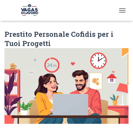
T
O
G
Prestito Personale Cofidis per i
G
L
Tuoi Progetti
E
N
A
V
I
G
A
T
I
O
N