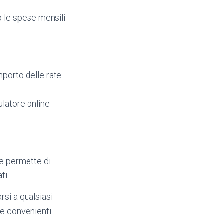
o le spese mensili
mporto delle rate
mulatore online
.
che permette di
ti.
rsi a qualsiasi
e convenienti.