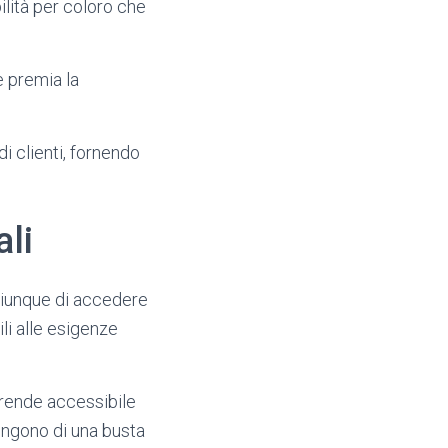
ilità per coloro che
e premia la
 clienti, fornendo
ali
hiunque di accedere
li alle esigenze
o rende accessibile
ongono di una busta