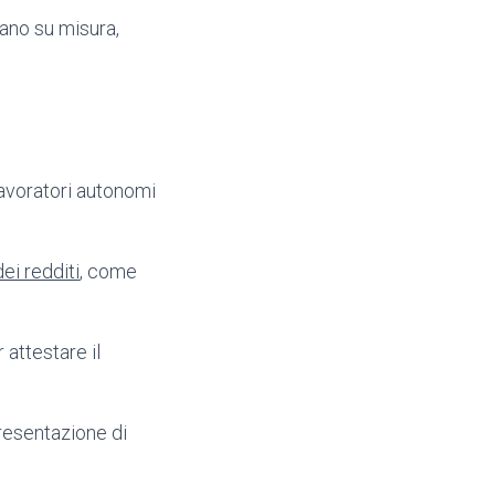
piano su misura,
lavoratori autonomi
ei redditi
, come
 attestare il
presentazione di