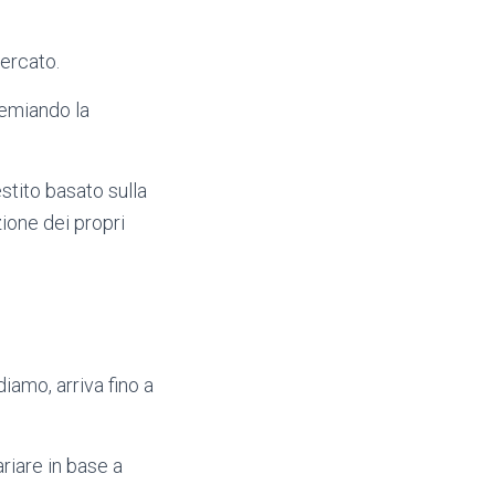
mercato.
remiando la
stito basato sulla
ione dei propri
iamo, arriva fino a
ariare in base a