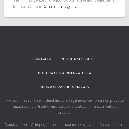
alle loro esigenze di credito. Scopri il prestito ideale per la
tua casa!Ottieni
Continua a Leggere…
CONTATTO
POLITICA SUI COOKIE
POLITICA SULLA RISERVATEZZA
INFORMATIVA SULLA PRIVACY
Avviso: In nessun caso richiediamo un pagamento per fornire un prodotto
finanziario, che si tratti di una carta di credito, un finanziamento o un
prestito.
Considerazioni: Ci impegniamo al massimo per garantire l'accuratezza e