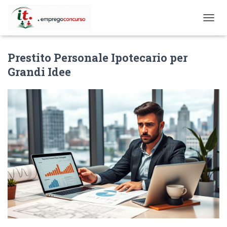
T
O
G
Prestito Personale Ipotecario per
G
L
Grandi Idee
E
N
A
V
I
G
A
T
I
O
N