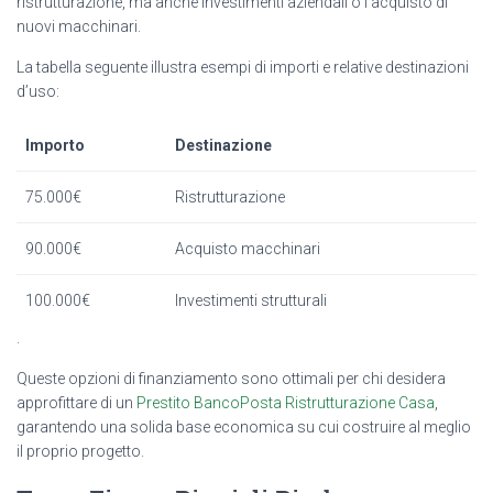
ristrutturazione, ma anche investimenti aziendali o l’acquisto di
nuovi macchinari.
La tabella seguente illustra esempi di importi e relative destinazioni
d’uso:
Importo
Destinazione
75.000€
Ristrutturazione
90.000€
Acquisto macchinari
100.000€
Investimenti strutturali
.
Queste opzioni di finanziamento sono ottimali per chi desidera
approfittare di un
Prestito BancoPosta Ristrutturazione Casa
,
garantendo una solida base economica su cui costruire al meglio
il proprio progetto.