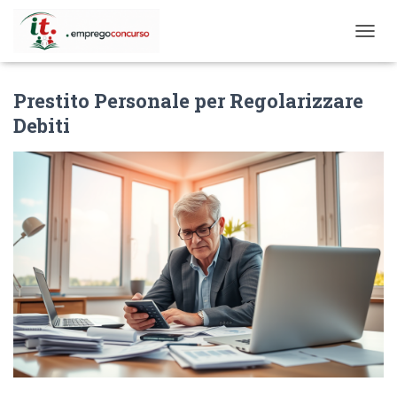
T
O
G
Prestito Personale per Regolarizzare
G
L
Debiti
E
N
A
V
I
G
A
T
I
O
N