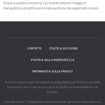
Grazie a questa soluzione, è possibile ottenere maggiore
tranquillità e semplificazione nella gestione dei pagamenti mensili.
CONTATTO
POLITICA SUI COOKIE
POLITICA SULLA RISERVATEZZA
INFORMATIVA SULLA PRIVACY
Avviso: In nessun caso richiediamo un pagamento per fornire un prodotto
finanziario, che si tratti di una carta di credito, un finanziamento o un
prestito.
Considerazioni: Ci impegniamo al massimo per garantire l'accuratezza e