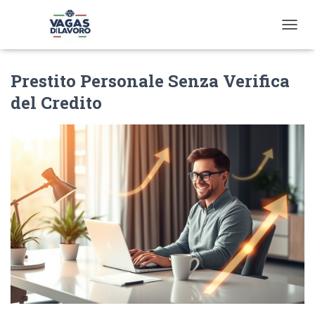
T
O
G
Prestito Personale Senza Verifica
G
L
del Credito
E
N
A
V
I
G
A
T
I
O
N