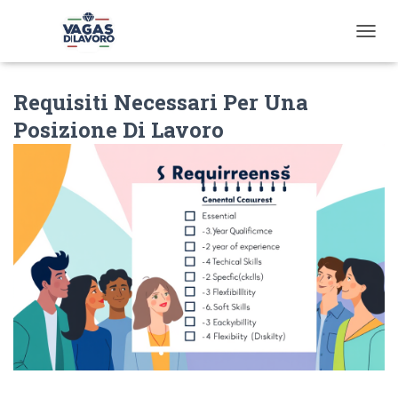
T
O
G
Requisiti Necessari Per Una
G
L
Posizione Di Lavoro
E
N
A
V
I
G
A
T
I
O
N