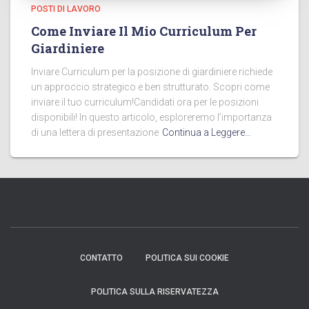
POSTI DI LAVORO
Come Inviare Il Mio Curriculum Per
Giardiniere
Inviare Curriculum per la posizione di giardiniere richiede
un approccio strategico e ben strutturato. Scopri come
inviare il tuo curriculum!Candidati ora per le posizioni
disponibili! In questo articolo, esploreremo l’importanza
di una lettera di presentazione
Continua a Leggere…
CONTATTO
POLITICA SUI COOKIE
POLITICA SULLA RISERVATEZZA