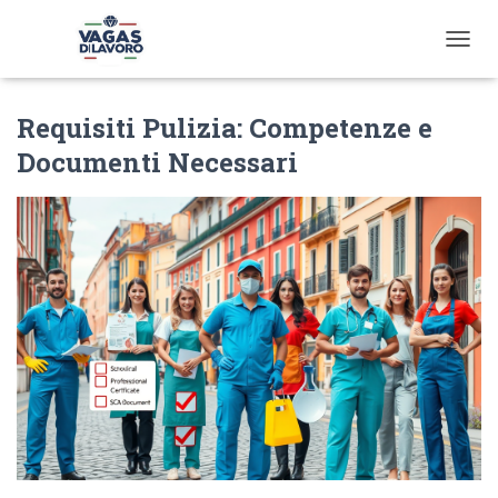
T
O
G
Requisiti Pulizia: Competenze e
G
L
Documenti Necessari
E
N
A
V
I
G
A
T
I
O
N