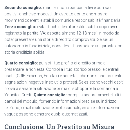
Secondo consiglio:
mantieni conti bancari attivi e con saldi
positivi, anche se modesti. Un estratto conto che mostra
movimenti coerenti e stabili comunica responsabilità finanziaria.
Terzo consiglio:
evita di richiedere il prestito subito dopo aver
registrato la partita IVA; aspetta almeno 12-18 mesi, in modo da
poter presentare una storia di reddito comprovata. Se sei un
autonomo in fase iniziale, considera di associare un garante con
storia creditizia solida.
Quarto consiglio:
pulisci il tuo profilo di credito prima di
presentare la richiesta. Controlla il tuo storico presso le centrali
rischi (CRIF, Experian, Equifax) e accertati che non siano presenti
segnalazioni negative, insoluti o protesti. Se esistono vecchi debiti,
prova a sanare la situazione prima di sottoporre la domanda a
Younited Credit.
Quinto consiglio:
compila accuratamente tutti i
campi del modulo, fornendo informazioni precise su indirizzo,
telefono, email e situazione professionale; errori e informazioni
vague possono generare dubbi automatizzati.
Conclusione: Un Prestito su Misura