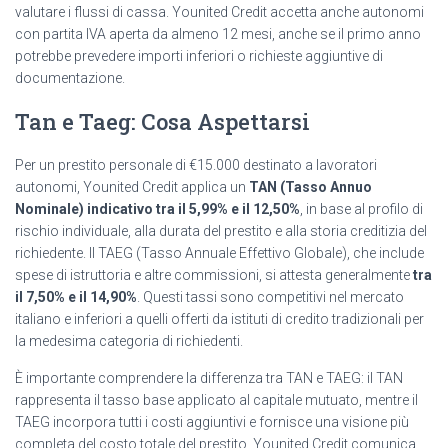
valutare i flussi di cassa. Younited Credit accetta anche autonomi
con partita IVA aperta da almeno 12 mesi, anche se il primo anno
potrebbe prevedere importi inferiori o richieste aggiuntive di
documentazione.
Tan e Taeg: Cosa Aspettarsi
Per un prestito personale di €15.000 destinato a lavoratori
autonomi, Younited Credit applica un
TAN (Tasso Annuo
Nominale) indicativo tra il 5,99% e il 12,50%
, in base al profilo di
rischio individuale, alla durata del prestito e alla storia creditizia del
richiedente. Il TAEG (Tasso Annuale Effettivo Globale), che include
spese di istruttoria e altre commissioni, si attesta generalmente
tra
il 7,50% e il 14,90%
. Questi tassi sono competitivi nel mercato
italiano e inferiori a quelli offerti da istituti di credito tradizionali per
la medesima categoria di richiedenti.
È importante comprendere la differenza tra TAN e TAEG: il TAN
rappresenta il tasso base applicato al capitale mutuato, mentre il
TAEG incorpora tutti i costi aggiuntivi e fornisce una visione più
completa del costo totale del prestito. Younited Credit comunica