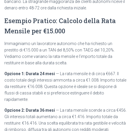
bancario. La stragrande maggioranza dei clienti autonomi riceve il
denaro entro 48-72 ore dalla richiesta iniziale.
Esempio Pratico: Calcolo della Rata
Mensile per €15.000
Immaginiamo un lavoratore autonomo che ha richiesto un
prestito di €15.000 a un TAN del 8,50% con TAEG del 10,20%.
Vediamo come variano la rata mensile e l’importo totale da
restituire in base alla durata scelta.
Opzione 1: Durata 24 mesi
— La rata mensile è di circa €667. Il
costo totale degli interessi ammonta a circa €1.008. Importo totale
da restituire: €16.008. Questa opzione è ideale se si dispone di
flussi di cassa stabili e si preferisce estinguere il debito
rapidamente.
Opzione 2: Durata 36 mesi
— La rata mensile scende a circa €456.
Gli interessi totali aumentano a circa €1.416. Importo totale da
restituire: €16.416. Una scelta equilibrata tra rata gestibile e velocità
di rimborso, diffusa tra gli autonomi con redditi moderati.