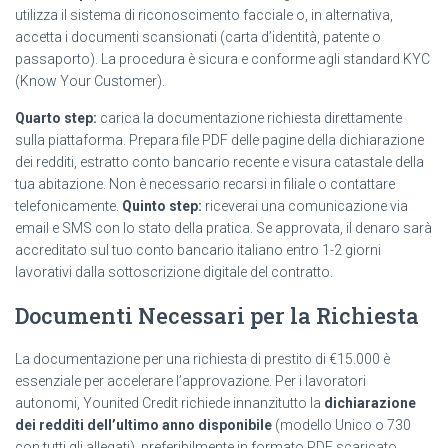
utilizza il sistema di riconoscimento facciale o, in alternativa,
accetta i documenti scansionati (carta d’identità, patente o
passaporto). La procedura è sicura e conforme agli standard KYC
(Know Your Customer).
Quarto step:
carica la documentazione richiesta direttamente
sulla piattaforma. Prepara file PDF delle pagine della dichiarazione
dei redditi, estratto conto bancario recente e visura catastale della
tua abitazione. Non è necessario recarsi in filiale o contattare
telefonicamente.
Quinto step:
riceverai una comunicazione via
email e SMS con lo stato della pratica. Se approvata, il denaro sarà
accreditato sul tuo conto bancario italiano entro 1-2 giorni
lavorativi dalla sottoscrizione digitale del contratto.
Documenti Necessari per la Richiesta
La documentazione per una richiesta di prestito di €15.000 è
essenziale per accelerare l’approvazione. Per i lavoratori
autonomi, Younited Credit richiede innanzitutto la
dichiarazione
dei redditi dell’ultimo anno disponibile
(modello Unico o 730
con tutti gli allegati), preferibilmente in formato PDF scaricato