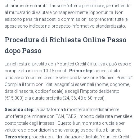
chiaramente entrambi i tassi nell’offerta preliminare, permettendo
al mutuatario di valutare consapevolmente l’opportunità. Non
esistono penalità nascosti o commissioni sorprendenti: tutte le
spese sono indicate nel prospetto informativo standardizzato.
Procedura di Richiesta Online Passo
dopo Passo
La richiesta di prestito con Younited Credit è intuitiva e può essere
completata in circa 10-15 minuti.
Primo step:
accedi al sito
ufficiale di Younited Credit e seleziona la sezione “Richiedi Prestito”.
Compila il form con i dati anagrafici essenziali (nome, cognome,
data di nascita, codice fiscale) e scegli l’importo desiderato
(€15.000) e la durata preferita (24, 36, 48 o 60 mesi).
Secondo step:
la piattaforma ti mostrerà immediatamente
un’offerta preliminare con TAN, TAEG, importo della rata mensile e
costo totale degli interessi. Questo è un momento cruciale per
valutare se le condizioni sono vantaggiose per il tuo bilancio.
Terzo step:
procedi con l’identificazione digitale. Younited Credit