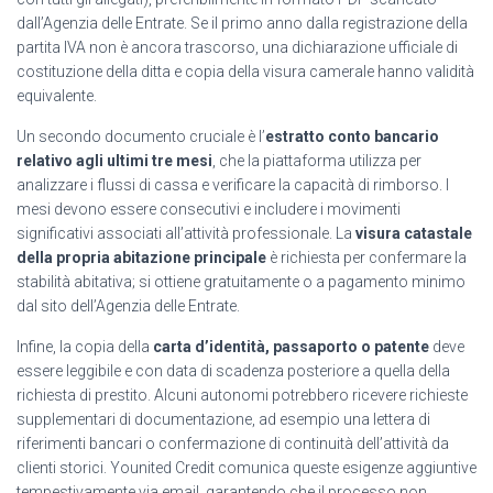
dall’Agenzia delle Entrate. Se il primo anno dalla registrazione della
partita IVA non è ancora trascorso, una dichiarazione ufficiale di
costituzione della ditta e copia della visura camerale hanno validità
equivalente.
Un secondo documento cruciale è l’
estratto conto bancario
relativo agli ultimi tre mesi
, che la piattaforma utilizza per
analizzare i flussi di cassa e verificare la capacità di rimborso. I
mesi devono essere consecutivi e includere i movimenti
significativi associati all’attività professionale. La
visura catastale
della propria abitazione principale
è richiesta per confermare la
stabilità abitativa; si ottiene gratuitamente o a pagamento minimo
dal sito dell’Agenzia delle Entrate.
Infine, la copia della
carta d’identità, passaporto o patente
deve
essere leggibile e con data di scadenza posteriore a quella della
richiesta di prestito. Alcuni autonomi potrebbero ricevere richieste
supplementari di documentazione, ad esempio una lettera di
riferimenti bancari o confermazione di continuità dell’attività da
clienti storici. Younited Credit comunica queste esigenze aggiuntive
tempestivamente via email, garantendo che il processo non