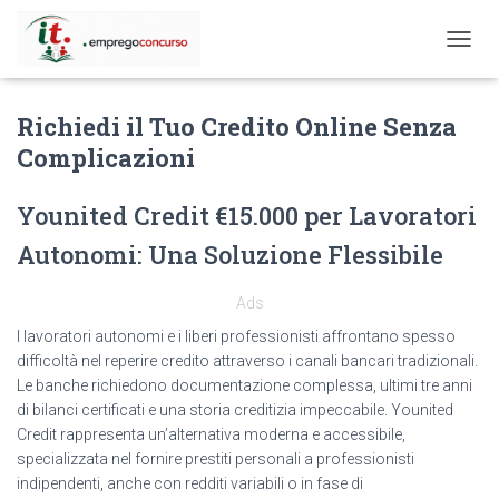
T
O
G
Richiedi il Tuo Credito Online Senza
G
L
Complicazioni
E
N
A
Younited Credit €15.000 per Lavoratori
V
Autonomi: Una Soluzione Flessibile
I
G
A
Ads
T
I
I lavoratori autonomi e i liberi professionisti affrontano spesso
O
difficoltà nel reperire credito attraverso i canali bancari tradizionali.
N
Le banche richiedono documentazione complessa, ultimi tre anni
di bilanci certificati e una storia creditizia impeccabile. Younited
Credit rappresenta un’alternativa moderna e accessibile,
specializzata nel fornire prestiti personali a professionisti
indipendenti, anche con redditi variabili o in fase di