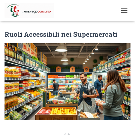
T
O
G
Ruoli Accessibili nei Supermercati
G
L
E
N
A
V
I
G
A
T
I
O
N
Ads