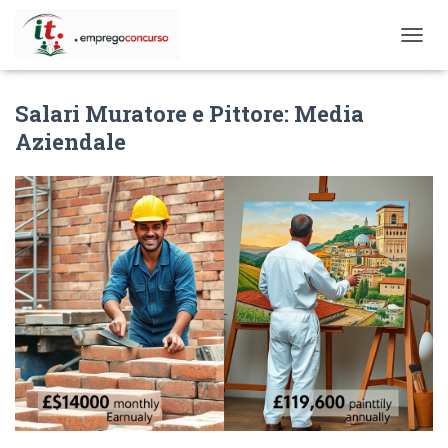
T
O
G
Salari Muratore e Pittore: Media
G
L
Aziendale
E
N
A
V
I
G
A
T
I
O
N