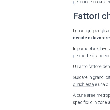
per chi cerca un se
Fattori c
I guadagni per gli 
decide di lavorare
In particolare, lavo
permette di acceder
Un altro fattore de
Guidare in grandi c
di richiesta
e una cl
Alcune aree metropo
specifici o in zone