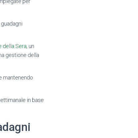
 impiegate per
a guadagni
e della Sera
, un
ma gestione della
nte mantenendo
settimanale in base
adagni