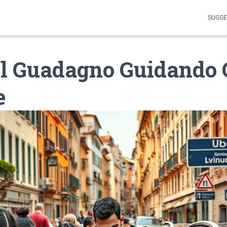
SUGGE
il Guadagno Guidando 
e