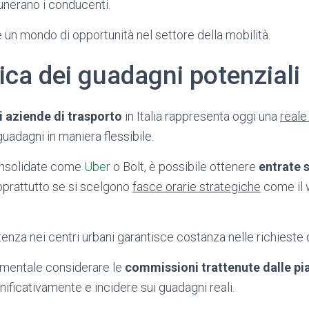
unerano i conducenti.
 un mondo di opportunità nel settore della mobilità.
ca dei guadagni potenziali
i aziende di trasporto
in Italia rappresenta oggi una
reale
uadagni in maniera flessibile.
onsolidate come
Uber
o Bolt, è possibile ottenere
entrate s
soprattutto se si scelgono
fasce orarie strategiche
come il 
’utenza nei centri urbani garantisce costanza nelle richieste 
amentale considerare le
commissioni trattenute dalle p
nificativamente e incidere sui guadagni reali.