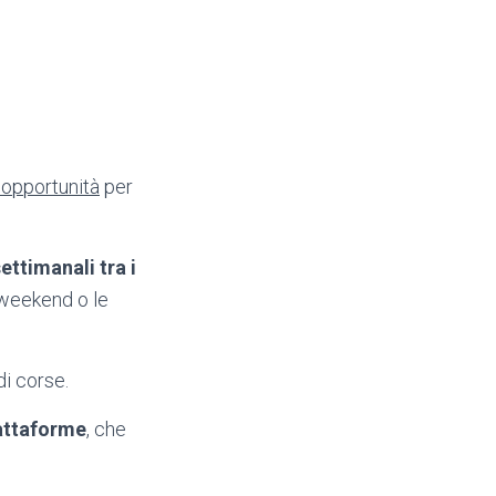
 opportunità
per
ettimanali tra i
weekend o le
di corse.
iattaforme
, che