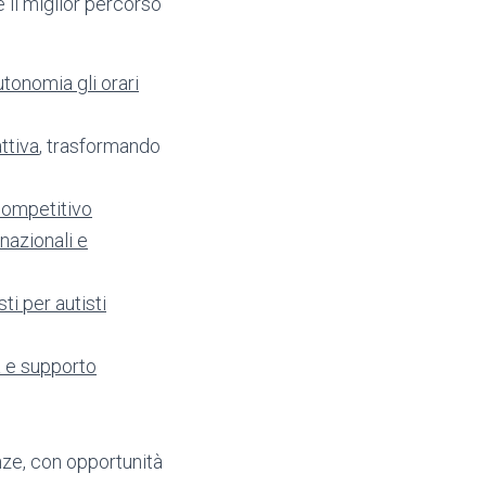
 il miglior percorso
tonomia gli orari
ttiva
, trasformando
 competitivo
nazionali e
ti per autisti
a e supporto
enze, con opportunità