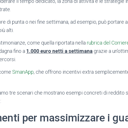
erare il tempo dedicato, la zona di attività e le strategie
rate.
ore di punta o nei fine settimana, ad esempio, può portare 
ù alti.
timonianze, come quella riportata nella
rubrica del Corrier
dagna fino a
1.000 euro netti a settimana
grazie a un’otti
ercorsi.
p come
SmanApp
, che offrono incentivi extra sempliceme
amo tre scenari che mostrano esempi concreti di reddito 
:
enti per massimizzare i gu