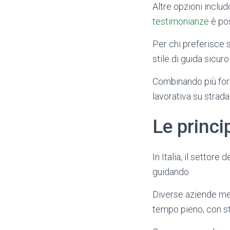
Altre opzioni includ
testimonianze
è pos
Per chi preferisce
stile di guida sicur
Combinando più form
lavorativa su strada
Le princip
In Italia, il settor
guidando.
Diverse aziende met
tempo pieno, con st