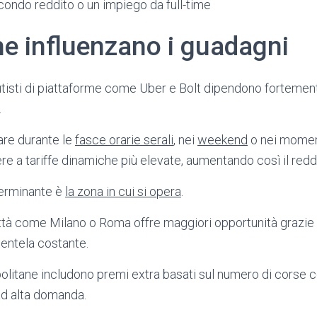
condo reddito o un impiego da full-time
he influenzano i guadagni
autisti di piattaforme come Uber e Bolt dipendono forteme
.
rare durante le
fasce orarie serali
, nei
weekend
o nei moment
e a tariffe dinamiche più elevate, aumentando così il redd
terminante è
la zona in cui si opera
.
ittà come Milano o Roma offre maggiori opportunità grazie
ientela costante.
litane includono premi extra basati sul numero di corse c
 ad alta domanda.