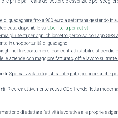
 le principali realtà del settore è essenziale per scegliere
 di guadagnare fino a 900 euro a settimana gestendo in au
 dedicata, disponibile su
Uber Italia per autisti
mia gli utenti per ogni chilometro percorso con app GPS a
nto in un’opportunità di guadagno
ieghi nel trasporto merci con contratti stabili e stipendio
elle aziende con maggiore fatturato, offre lavoro su tratte 
orti
:
Specializzata in logistica integrata, propone anche pos
rti
:
Ricerca attivamente autisti CE offrendo flotta modern
mettono di adattare l’attività lavorativa alle proprie esig