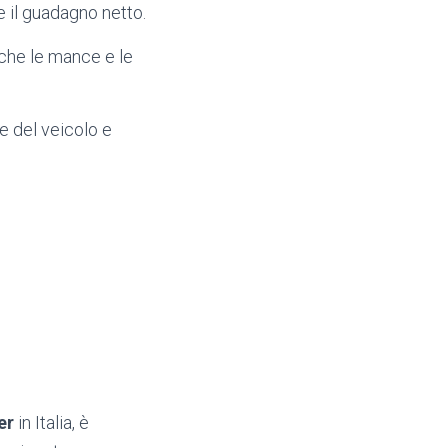
 il guadagno netto.
nche le mance e le
 del veicolo e
er
in Italia, è