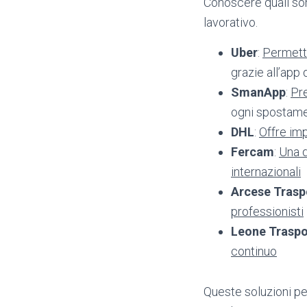
Conoscere quali sono
lavorativo.
Uber
:
Permette
grazie all’app
SmanApp
:
Pre
ogni spostame
DHL
:
Offre imp
Fercam
:
Una d
internazionali
Arcese Trasp
professionisti
Leone Traspo
continuo
Queste soluzioni per