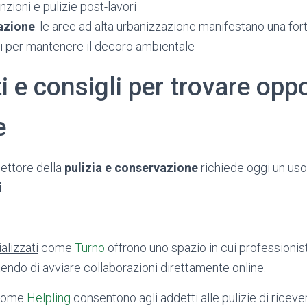
zioni e pulizie post-lavori
azione
: le aree ad alta urbanizzazione manifestano una fort
li per mantenere il decoro ambientale
 e consigli per trovare opp
e
settore della
pulizia e conservazione
richiede oggi un uso
i
.
alizzati
come
Turno
offrono uno spazio in cui professionisti
endo di avviare collaborazioni direttamente online.
 come
Helpling
consentono agli addetti alle pulizie di ricever