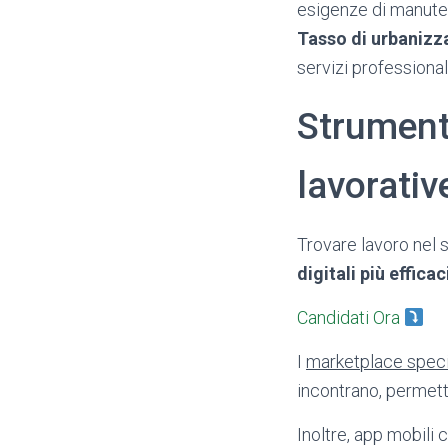
esigenze di manuten
Tasso di urbanizz
servizi professiona
Strumenti
lavorativ
Trovare lavoro nel 
digitali più efficac
Candidati Ora
I
marketplace speci
incontrano, permett
Inoltre, app mobili