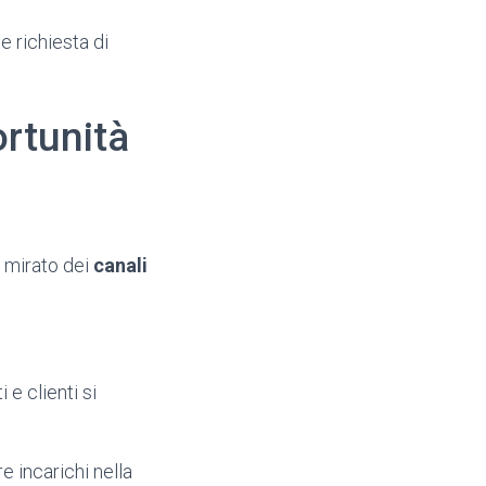
e richiesta di
ortunità
 mirato dei
canali
 e clienti si
e incarichi nella