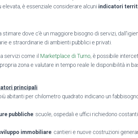
 elevata, è essenziale considerare alcuni
indicatori terri
a stimare dove c’è un maggiore bisogno di servizi, dall’igie
ie e straordinarie di ambienti pubblici e privati.
a servizi come il
Marketplace di Turno
, è possibile intercet
 propria zona e valutare in tempo reale le disponibilità in 
atori principali
 più abitanti per chilometro quadrato indicano un fabbisog
ure pubbliche
: scuole, ospedali e uffici richiedono costanti
e sviluppo immobiliare
: cantieri e nuove costruzioni gener