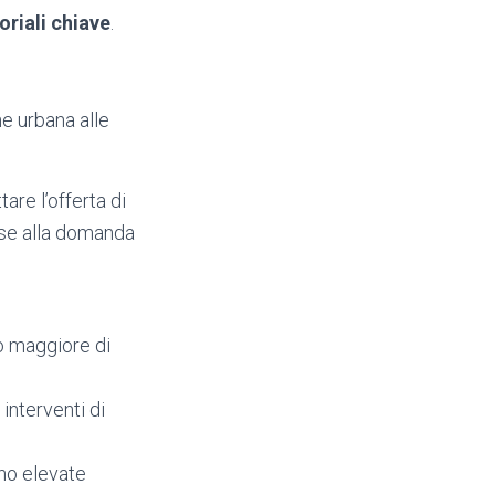
toriali chiave
.
ne urbana alle
tare l’offerta di
base alla domanda
no maggiore di
 interventi di
ano elevate