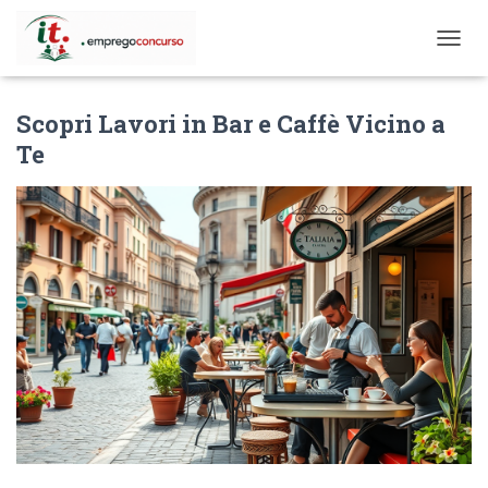
T
O
G
Scopri Lavori in Bar e Caffè Vicino a
G
L
Te
E
N
A
V
I
G
A
T
I
O
N