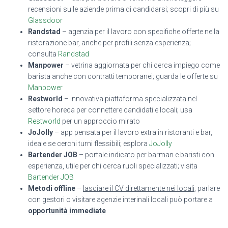
recensioni sulle aziende prima di candidarsi; scopri di più su
Glassdoor
Randstad
– agenzia per il lavoro con specifiche offerte nella
ristorazione bar, anche per profili senza esperienza;
consulta
Randstad
Manpower
– vetrina aggiornata per chi cerca impiego come
barista anche con contratti temporanei; guarda le offerte su
Manpower
Restworld
– innovativa piattaforma specializzata nel
settore horeca per connettere candidati e locali; usa
Restworld
per un approccio mirato
JoJolly
– app pensata per il lavoro extra in ristoranti e bar,
ideale se cerchi turni flessibili; esplora
JoJolly
Bartender JOB
– portale indicato per barman e baristi con
esperienza, utile per chi cerca ruoli specializzati; visita
Bartender JOB
Metodi offline
–
lasciare il CV direttamente nei locali
, parlare
con gestori o visitare agenzie interinali locali può portare a
opportunità immediate