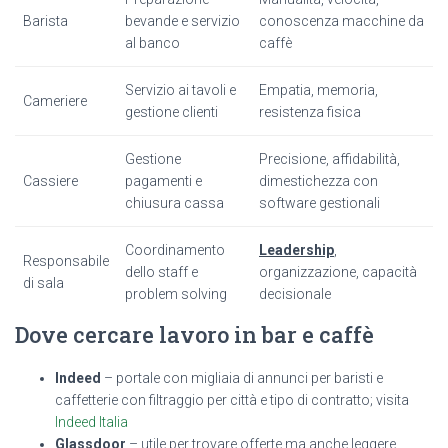
Barista
bevande e servizio
conoscenza macchine da
al banco
caffè
Servizio ai tavoli e
Empatia, memoria,
Cameriere
gestione clienti
resistenza fisica
Gestione
Precisione, affidabilità,
Cassiere
pagamenti e
dimestichezza con
chiusura cassa
software gestionali
Coordinamento
Leadership
,
Responsabile
dello staff e
organizzazione, capacità
di sala
problem solving
decisionale
Dove cercare lavoro in bar e caffè
Indeed
– portale con migliaia di annunci per baristi e
caffetterie con filtraggio per città e tipo di contratto; visita
Indeed Italia
Glassdoor
– utile per trovare offerte ma anche leggere