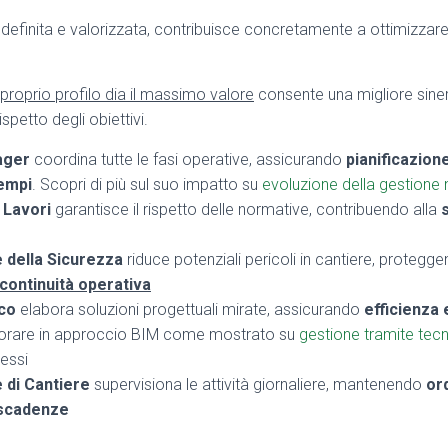
 definita e valorizzata, contribuisce concretamente a ottimizzar
roprio profilo dia il massimo valore
consente una migliore siner
ispetto degli obiettivi.
ager
coordina tutte le fasi operative, assicurando
pianificazion
tempi
. Scopri di più sul suo impatto su
evoluzione della gestione n
i Lavori
garantisce il rispetto delle normative, contribuendo alla
e della Sicurezza
riduce potenziali pericoli in cantiere, protegg
 continuità operativa
ico
elabora soluzioni progettuali mirate, assicurando
efficienza 
vorare in approccio BIM come mostrato su
gestione tramite tecno
cessi
e di Cantiere
supervisiona le attività giornaliere, mantenendo
or
 scadenze