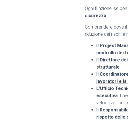
Ogni funzione, se ben
sicurezza
.
Comprendere dove il p
riduzione dei rischi e r
Il Project Man
controllo dei 
Il Direttore de
strutturale
Il Coordinator
lavoratori e la
L’Ufficio Tecn
esecutiva
. La
velocizza i pro
Il Responsabil
rispetto delle