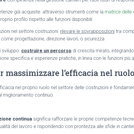
enze già acquisite: attraverso strumenti come la
matrice dell
proprio profilo rispetto alle funzioni disponibili
nzioni nel settore costruzioni:
rilevare le sovrapposizioni
tra comp
ni, come progettazione, direzione lavori, o sicurezza
i sviluppo:
costruire un percorso
di crescita mirato, integran
ne specifica e esperienze pratiche, in linea con le funzioni più 
r massimizzare l’efficacia nel ruolo
ficacia nel proprio ruolo nel settore delle costruzioni è fondame
al miglioramento continuo.
ione continua
significa rafforzare le proprie competenze tecnic
alità del lavoro e rispondendo con prontezza alle sfide in cantie