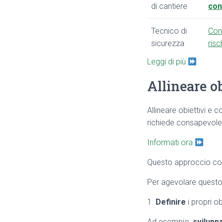
di cantiere
con
Tecnico di
Con
sicurezza
risc
Leggi di più
Allineare o
Allineare obiettivi e
richiede consapevol
Informati ora
Questo approccio co
Per agevolare questo p
1.
Definire
i propri ob
Ad esempio:
svilupp