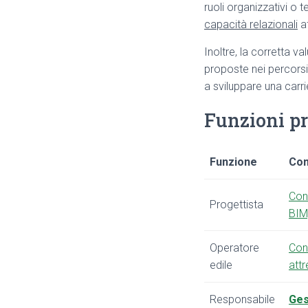
ruoli organizzativi o t
capacità relazionali
af
Inoltre, la corretta v
proposte nei percorsi 
a sviluppare una carrie
Funzioni pri
Funzione
Com
Con
Progettista
BIM,
Operatore
Con
edile
attr
Responsabile
Ges