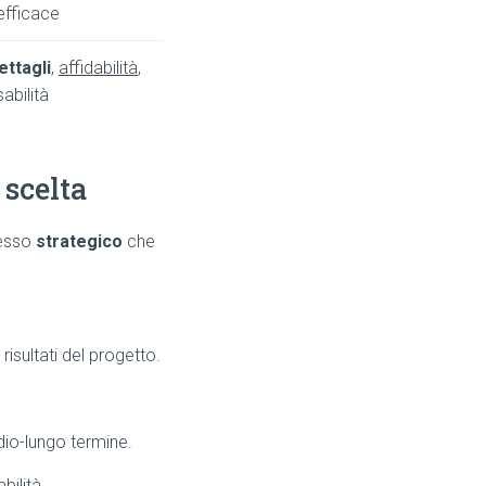
efficace
ettagli
,
affidabilità
,
abilità
 scelta
cesso
strategico
che
 risultati del progetto.
dio-lungo termine.
bilità