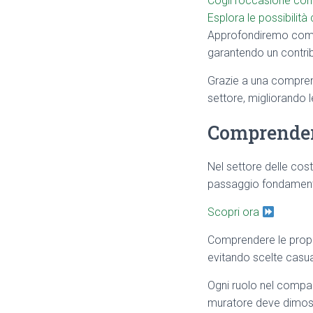
Cogli l’occasione con 
Esplora le possibilità
Approfondiremo come 
garantendo un contrib
Grazie a una comprensi
settore, migliorando l
Comprendere
Nel settore delle cost
passaggio fondamental
Scopri ora
Comprendere le propri
evitando scelte casua
Ogni ruolo nel compar
muratore deve dimos