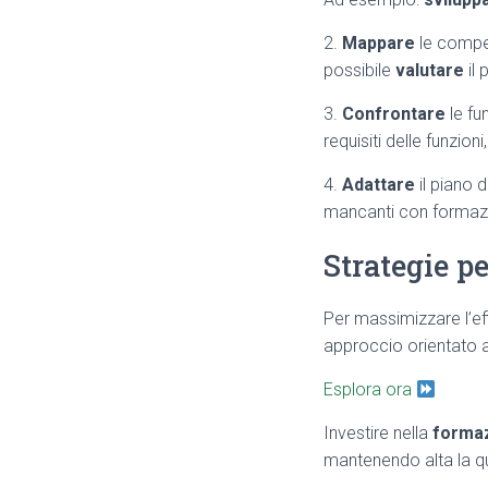
2.
Mappare
le compet
possibile
valutare
il 
3.
Confrontare
le fu
requisiti delle funzio
4.
Adattare
il piano d
mancanti con formazio
Strategie pe
Per massimizzare l’ef
approccio orientato 
Esplora ora
Investire nella
formaz
mantenendo alta la qu