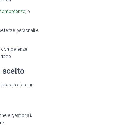
e competenze
, è
etenze personali e
do competenze
adatte
 scelto
ntale adottare un
he e gestionali,
re.