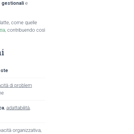
gestionali
e
adatte, come quelle
zia
, contribuendo così
ni
este
cità di problem
ne
ca
,
adattabilità
,
pacità organizzativa,