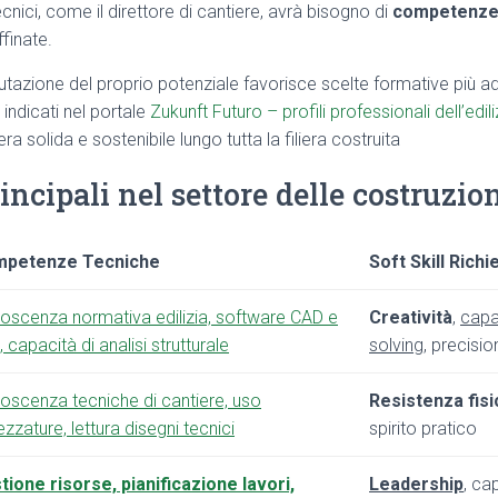
ecnici, come il direttore di cantiere, avrà bisogno di
competenze 
finate.
alutazione del proprio potenziale favorisce scelte formative più 
indicati nel portale
Zukunft Futuro – profili professionali dell’edili
ra solida e sostenibile lungo tutta la filiera costruita
ncipali nel settore delle costruzio
petenze Tecniche
Soft Skill Richi
oscenza normativa edilizia, software CAD e
Creatività
,
capa
 capacità di analisi strutturale
solving
, precisio
oscenza tecniche di cantiere, uso
Resistenza fisi
ezzature, lettura disegni tecnici
spirito pratico
tione risorse, pianificazione lavori,
Leadership
, ca