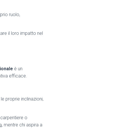
rio ruolo,
are il loro impatto nel
sionale
è un
tiva efficace.
 proprie inclinazioni,
 carpentiere o
a
, mentre chi aspira a