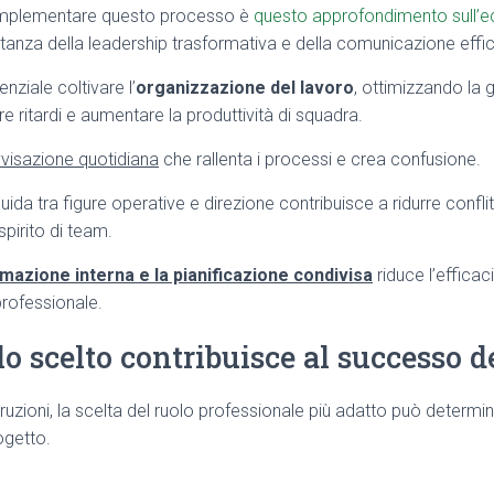
r implementare questo processo è
questo approfondimento sull’e
rtanza della leadership trasformativa e della comunicazione effi
nziale coltivare l’
organizzazione del lavoro
, ottimizzando la
are ritardi e aumentare la produttività di squadra.
vvisazione quotidiana
che rallenta i processi e crea confusione.
da tra figure operative e direzione contribuisce a ridurre conflitt
pirito di team.
mazione interna e la pianificazione condivisa
riduce l’efficac
professionale.
lo scelto contribuisce al successo d
ruzioni, la scelta del ruolo professionale più adatto può determi
ogetto.