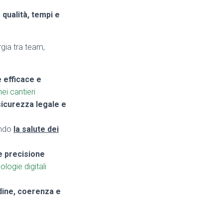
e
qualità, tempi e
gia tra team,
e efficace e
ei cantieri
sicurezza legale e
endo
la salute dei
e precisione
logie digitali
dine, coerenza e