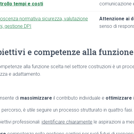
trollo tempi e costi
comunicazione 
oscenza normativa sicurezza, valutazione
Attenzione ai d
hi, gestione DPI
senso di respons
biettivi e competenze alla funzione
 competenze alla funzione scelta nel settore costruzioni è un pro
ezza e adattamento.
nsente di
massimizzare
il contributo individuale e
ottimizzare
i
ercorso, è utile seguire un processo strutturato in quattro fasi.
iettivi professionali:
identificare chiaramente
le aspirazioni a me
are
competenze nella gestione cantieri per ruoli futuri di responsa