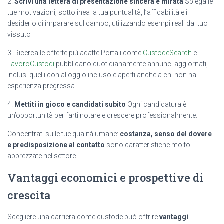
2.
Scrivi una lettera di presentazione sincera e mirata
Spiega le
tue motivazioni, sottolinea la tua puntualità, l’affidabilità e il
desiderio di imparare sul campo, utilizzando esempi reali dal tuo
vissuto
3.
Ricerca le offerte più adatte
Portali come
CustodeSearch
e
LavoroCustodi
pubblicano quotidianamente annunci aggiornati,
inclusi quelli con alloggio incluso e aperti anche a chi non ha
esperienza pregressa
4.
Mettiti in gioco e candidati subito
Ogni candidatura è
un’opportunità per farti notare e crescere professionalmente.
Concentrati sulle tue qualità umane:
costanza, senso del dovere
e predisposizione al contatto
sono caratteristiche molto
apprezzate nel settore
Vantaggi economici e prospettive di
crescita
Scegliere una carriera come custode può offrire
vantaggi