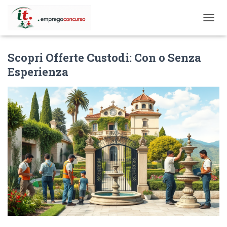
T
O
G
Scopri Offerte Custodi: Con o Senza
G
L
Esperienza
E
N
A
V
I
G
A
T
I
O
N