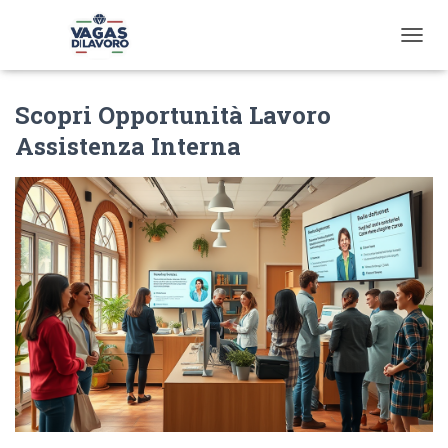
T
O
G
Scopri Opportunità Lavoro
G
L
Assistenza Interna
E
N
A
V
I
G
A
T
I
O
N