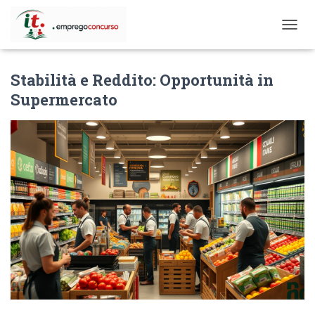
T
O
G
Stabilità e Reddito: Opportunità in
G
L
Supermercato
E
N
A
V
I
G
A
T
I
O
N