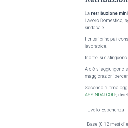
La
retribuzione min
Lavoro Domestico, agg
sindacale.
I criteri principali c
lavoratrice.
Inoltre, si distinguon
A ciò si aggiungono e
maggiorazioni percentu
Secondo l’ultimo agg
ASSINDATCOLF
, i li
Livello Esperienza
Base (0-12 mesi di 