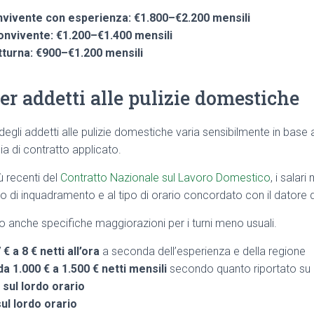
nvivente con esperienza: €1.800–€2.200 mensili
onvivente: €1.200–€1.400 mensili
turna: €900–€1.200 mensili
r addetti alle pulizie domestiche
 degli addetti alle pulizie domestiche varia sensibilmente in base
gia di contratto applicato.
ù recenti del
Contratto Nazionale sul Lavoro Domestico
, i salar
vello di inquadramento e al tipo di orario concordato con il datore 
no anche specifiche maggiorazioni per i turni meno usuali.
€ a 8 € netti all’ora
a seconda dell’esperienza e della regione
a 1.000 € a 1.500 € netti mensili
secondo quanto riportato su
 sul lordo orario
ul lordo orario