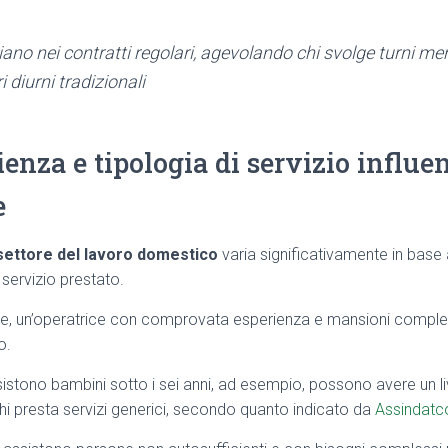
iano nei contratti regolari, agevolando chi svolge turni 
i diurni tradizionali
enza e tipologia di servizio influe
e
 settore del lavoro domestico
varia significativamente in base 
 servizio prestato.
rate, un’operatrice con comprovata esperienza e mansioni comple
o.
istono bambini sotto i sei anni, ad esempio, possono avere un liv
chi presta servizi generici, secondo quanto indicato da
Assindatco