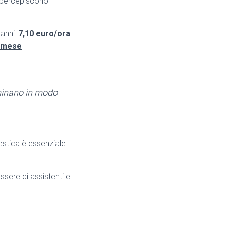
i percepiscono
 anni:
7,10 euro/ora
o/mese
rminano in modo
estica è essenziale
ssere di assistenti e