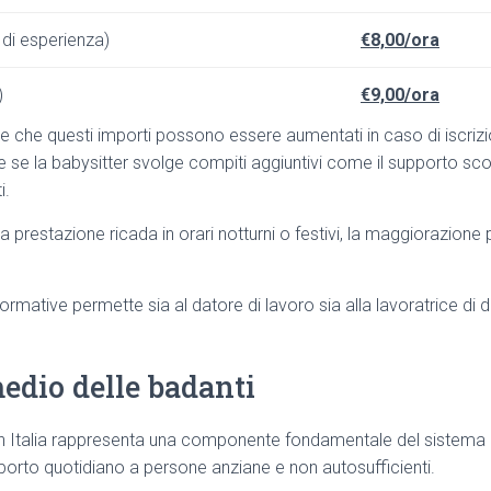
 di esperienza)
€8,00/ora
)
€9,00/ora
e che questi importi possono essere aumentati in caso di iscrizio
e se la babysitter svolge compiti aggiuntivi come il supporto sco
i.
i la prestazione ricada in orari notturni o festivi, la maggiorazione 
mative permette sia al datore di lavoro sia alla lavoratrice di d
edio delle badanti
i in Italia rappresenta una componente fondamentale del sistema d
orto quotidiano a persone anziane e non autosufficienti.