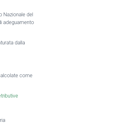
ivo Nazionale del
i di adeguamento
aturata dalla
, calcolate come
etributive
ria