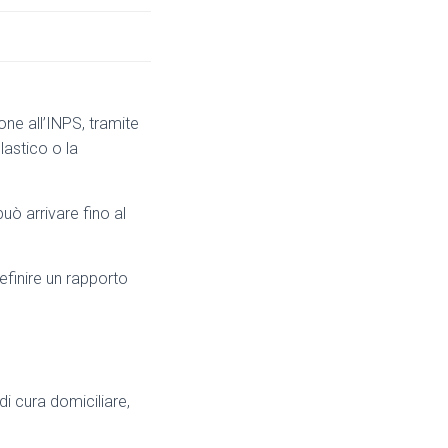
ne all’INPS, tramite
lastico o la
può arrivare fino al
efinire un rapporto
i cura domiciliare,