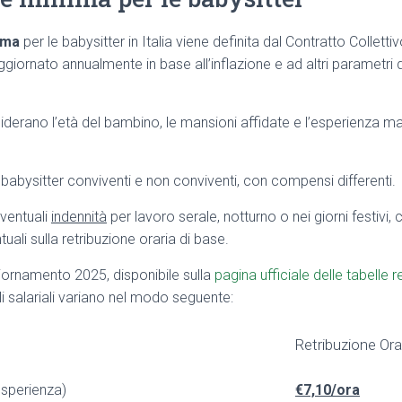
ima
per le babysitter in Italia viene definita dal Contratto Collett
iornato annualmente in base all’inflazione e ad altri parametr
onsiderano l’età del bambino, le mansioni affidate e l’esperienza m
o babysitter conviventi e non conviventi, con compensi differenti.
ventuali
indennità
per lavoro serale, notturno o nei giorni festivi
ali sulla retribuzione oraria di base.
iornamento 2025, disponibile sulla
pagina ufficiale delle tabelle r
velli salariali variano nel modo seguente:
Retribuzione Ora
esperienza)
€7,10/ora