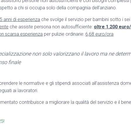
he assistono persone non autosufficienti e con bisogni compless
rispetto a chi si occupa solo della compagnia dell’anziano.
5 anni di esperienza
che svolge il servizio per bambini sotto i sei
ente
che assiste persona non autosufficiente:
oltre 1.200 eur
on scarsa esperienza
per pulizie ordinarie:
6,68 euro/ora
ecializzazione non solo valorizzano il lavoro ma ne dete
nso finale
rendere le normative e gli stipendi associati all’assistenza dom
eguati ai lavoratori.
entato contribuisce a migliorare la qualità del servizio e il bene
25!