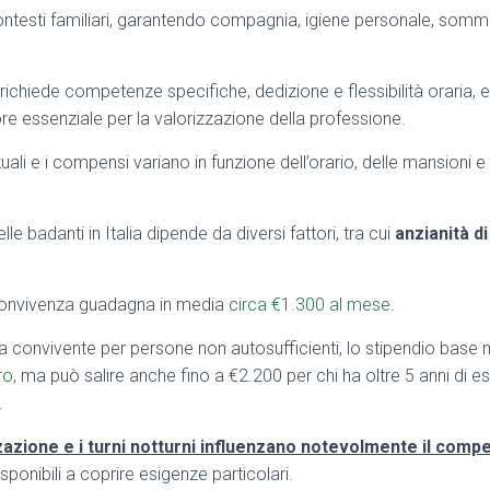
testi familiari, garantendo compagnia, igiene personale, sommi
richiede competenze specifiche, dedizione e flessibilità oraria, 
e essenziale per la valorizzazione della professione.
uali e i compensi variano in funzione dell’orario, delle mansioni e 
lle badanti in Italia dipende da diversi fattori, tra cui
anzianità di
onvivenza guadagna in media
circa €1.300 al mese
.
a convivente per persone non autosufficienti, lo stipendio base m
ro
, ma può salire anche fino a €2.200 per chi ha oltre 5 anni di e
.
lizzazione e i turni notturni influenzano notevolmente il com
sponibili a coprire esigenze particolari.