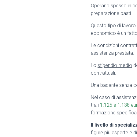
Operano spesso in con
preparazione pasti.
Questo tipo di lavoro 
economico è un fattor
Le condizioni contratt
assistenza prestata.
Lo
stipendio medio
de
contrattuali.
Una badante senza c
Nel caso di assistenz
tra i
1.125 e 1.138 eu
formazione specifica
Il livello di specia
figure più esperte e di