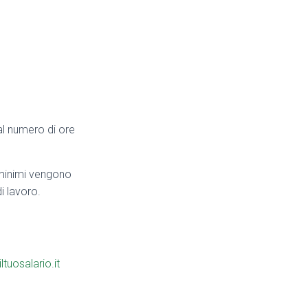
 al numero di ore
i minimi vengono
di lavoro.
iltuosalario.it