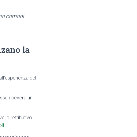
meno comodi
nzano la
all’esperienza del
sse riceverà un
ello retributivo
lf
.