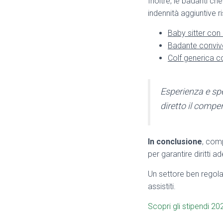
Inoltre, le badanti c
indennità aggiuntive 
Baby sitter con 
Badante conviv
Colf generica c
Esperienza e sp
diretto il compe
In conclusione
, comp
per garantire diritti ad
Un settore ben regolam
assistiti.
Scopri gli stipendi 20