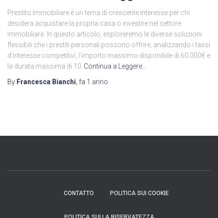
Prestito Immobiliare è un tema di crescente interesse per chi
desidera acquistare la propria casa o investire nel settore
immobiliare. In questo articolo, esploreremo le diverse soluzioni
flessibili che i prestiti personali possono offrire, analizzando i tassi
d’interesse competitivi, l’importo massimo disponibile di 60.000€ e
la durata massima di 10
Continua a Leggere…
By
Francesca Bianchi
, fa
1 anno
CONTATTO
POLITICA SUI COOKIE
POLITICA SULLA RISERVATEZZA