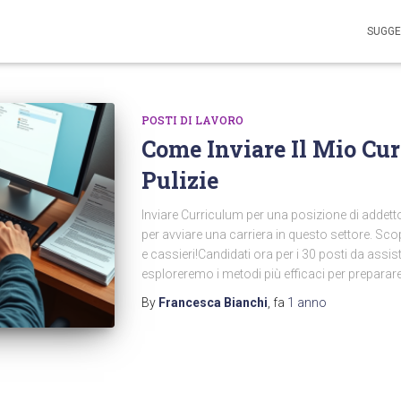
SUGGE
POSTI DI LAVORO
Come Inviare Il Mio Cu
Pulizie
Inviare Curriculum per una posizione di addett
per avviare una carriera in questo settore. Scop
e cassieri!Candidati ora per i 30 posti da assis
esploreremo i metodi più efficaci per preparar
By
Francesca Bianchi
, fa
1 anno