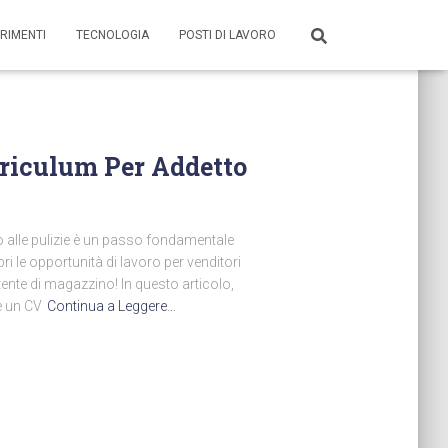
RIMENTI
TECNOLOGIA
POSTI DI LAVORO
rriculum Per Addetto
o alle pulizie è un passo fondamentale
ri le opportunità di lavoro per venditori
tente di magazzino! In questo articolo,
e un CV
Continua a Leggere…