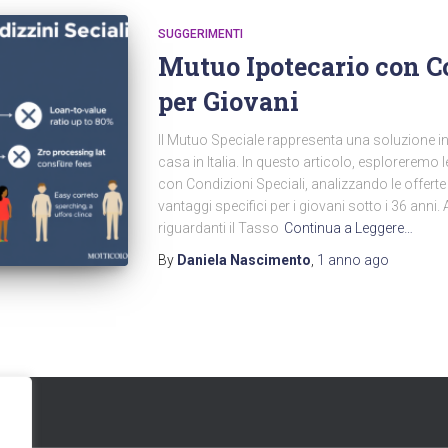
SUGGERIMENTI
Mutuo Ipotecario con C
per Giovani
Il Mutuo Speciale rappresenta una soluzione in
casa in Italia. In questo articolo, esploreremo 
con Condizioni Speciali, analizzando le offerte 
vantaggi specifici per i giovani sotto i 36 anni
riguardanti il Tasso
Continua a Leggere…
By
Daniela Nascimento
,
1 anno
ago