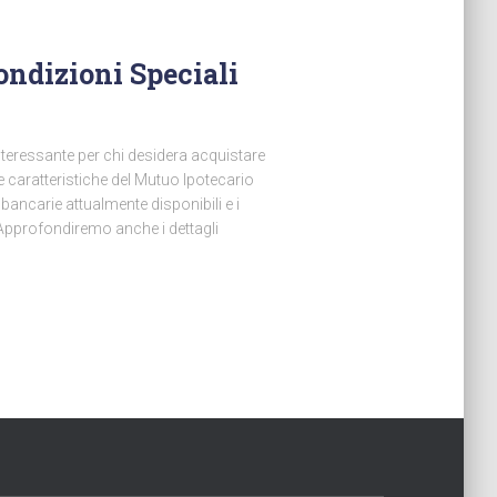
ondizioni Speciali
teressante per chi desidera acquistare
le caratteristiche del Mutuo Ipotecario
bancarie attualmente disponibili e i
. Approfondiremo anche i dettagli