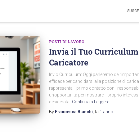
SUGGE
POSTI DI LAVORO
Invia il Tuo Curriculum 
Caricatore
Invio Curriculum: Oggi parleremo dell’importan
efficace per candidarsi alla posizione di caric
rappresenta il primo contatto con i responsabi
un’opportunità per mostrare il proprio interesse
desiderata.
Continua a Leggere…
By
Francesca Bianchi
, fa
1 anno