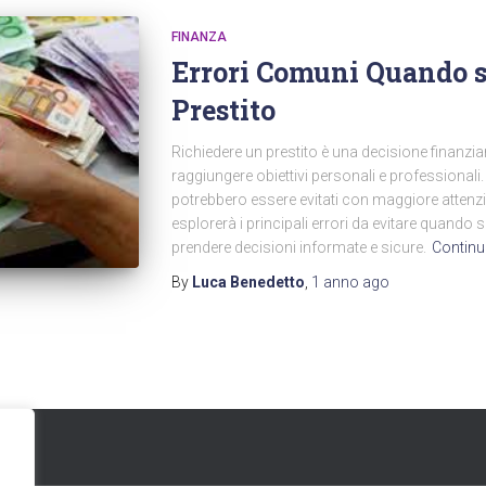
FINANZA
Errori Comuni Quando s
Prestito
Richiedere un prestito è una decisione finanzia
raggiungere obiettivi personali e professionali
potrebbero essere evitati con maggiore atten
esplorerà i principali errori da evitare quando s
prendere decisioni informate e sicure.
Continu
By
Luca Benedetto
,
1 anno
ago