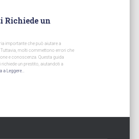
i Richiede un
ria importante che può aiutare a
. Tuttavia, molti commettono errori che
zione e conoscenza. Questa guida
i richiede un prestito, aiutandoti a
a a Leggere…