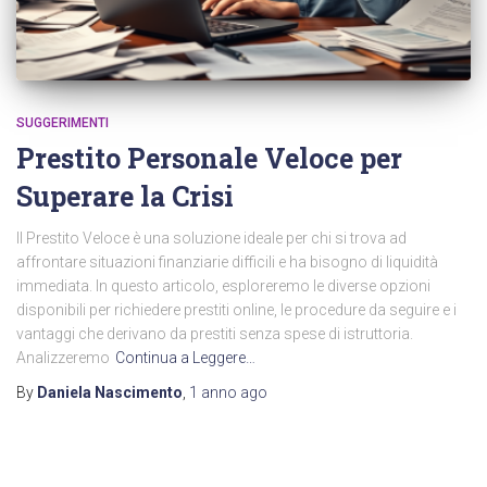
SUGGERIMENTI
Prestito Personale Veloce per
Superare la Crisi
Il Prestito Veloce è una soluzione ideale per chi si trova ad
affrontare situazioni finanziarie difficili e ha bisogno di liquidità
immediata. In questo articolo, esploreremo le diverse opzioni
disponibili per richiedere prestiti online, le procedure da seguire e i
vantaggi che derivano da prestiti senza spese di istruttoria.
Analizzeremo
Continua a Leggere…
By
Daniela Nascimento
,
1 anno
ago