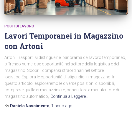
POSTI DI LAVORO
Lavori Temporanei in Magazzino
con Artoni
Artoni Trasporti si distingue nel panorama del lavoro temporaneo,
offrendo numerose opportunità nel settore della logistica e del
magazzino. Scopri i compensi straordinari nel settore
logistico!Esplora le opportunità di stipendio in magazzino! In
questo articolo, esploreremo le diverse posizioni disponibili,
comprese quelle di magazziniere, conduttore e manutentore di
magazzino automatico,
Continua a Leggere…
By
Daniela Nascimento
,
1 anno
ago