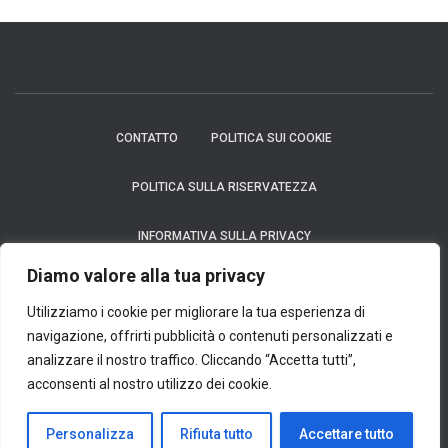
CONTATTO
POLITICA SUI COOKIE
POLITICA SULLA RISERVATEZZA
INFORMATIVA SULLA PRIVACY
Diamo valore alla tua privacy
Avviso: In nessun caso richiediamo un pagamento per fornire un prodotto
finanziario, che si tratti di una carta di credito, un finanziamento o un prestito.
Utilizziamo i cookie per migliorare la tua esperienza di
Considerazioni: Ci impegniamo al massimo per garantire l'accuratezza e la
navigazione, offrirti pubblicità o contenuti personalizzati e
tempestività delle informazioni. Queste informazioni potrebbero differire da quelle
analizzare il nostro traffico. Cliccando “Accetta tutti”,
visualizzate sui siti web degli istituti finanziari, dei fornitori di servizi o sul sito web
di un prodotto specifico. Nel caso di istituti non partner, tutti i prodotti finanziari
acconsenti al nostro utilizzo dei cookie.
vengono presentati senza garantire che le informazioni siano aggiornate. Quando si
seleziona un'offerta, si prega di leggere attentamente i termini e le condizioni di
Personalizza
acquisizione degli istituti finanziari.
Rifiuta tutto
Accettare tutto