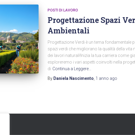
POSTI DI LAVORO
Progettazione Spazi Ver
Ambientali
Progettazione Verdi è un tema fondamentale pe
spazi verdi che migliorano la qualità della vita
dei lavori naturali!Inizia la tua carriera come gi
esploreremo i vari aspetti coinvolti nella prog
di
Continua a Leggere…
By
Daniela Nascimento
,
1 anno
ago