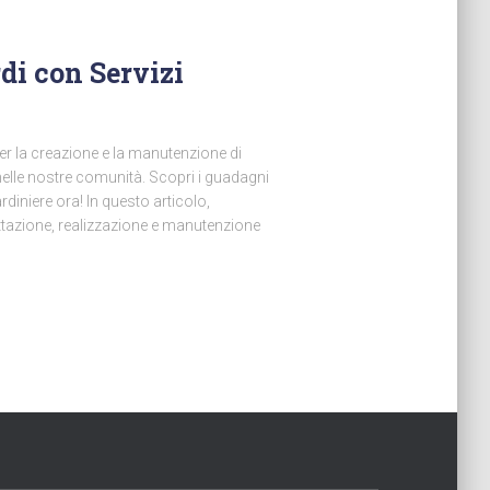
di con Servizi
r la creazione e la manutenzione di
 nelle nostre comunità. Scopri i guadagni
ardiniere ora! In questo articolo,
ettazione, realizzazione e manutenzione