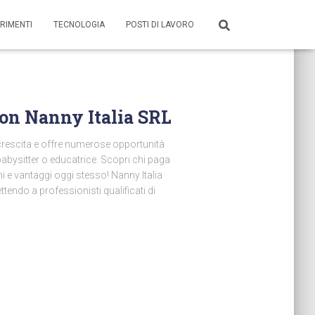
RIMENTI
TECNOLOGIA
POSTI DI LAVORO
con Nanny Italia SRL
 crescita e offre numerose opportunità
abysitter o educatrice. Scopri chi paga
ni e vantaggi oggi stesso! Nanny Italia
ettendo a professionisti qualificati di