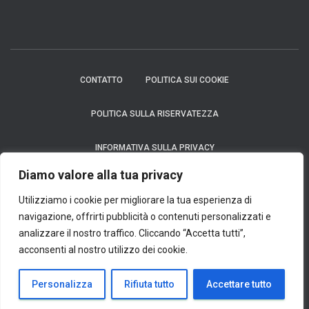
CONTATTO
POLITICA SUI COOKIE
POLITICA SULLA RISERVATEZZA
INFORMATIVA SULLA PRIVACY
Diamo valore alla tua privacy
Avviso: In nessun caso richiediamo un pagamento per fornire un prodotto
finanziario, che si tratti di una carta di credito, un finanziamento o un prestito.
Utilizziamo i cookie per migliorare la tua esperienza di
Considerazioni: Ci impegniamo al massimo per garantire l'accuratezza e la
navigazione, offrirti pubblicità o contenuti personalizzati e
tempestività delle informazioni. Queste informazioni potrebbero differire da quelle
analizzare il nostro traffico. Cliccando “Accetta tutti”,
visualizzate sui siti web degli istituti finanziari, dei fornitori di servizi o sul sito web
di un prodotto specifico. Nel caso di istituti non partner, tutti i prodotti finanziari
acconsenti al nostro utilizzo dei cookie.
vengono presentati senza garantire che le informazioni siano aggiornate. Quando si
seleziona un'offerta, si prega di leggere attentamente i termini e le condizioni di
Personalizza
acquisizione degli istituti finanziari.
Rifiuta tutto
Accettare tutto