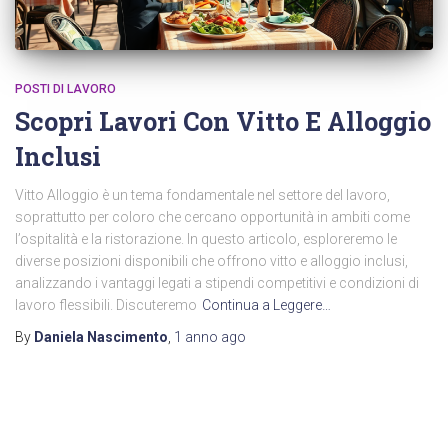
POSTI DI LAVORO
Scopri Lavori Con Vitto E Alloggio
Inclusi
Vitto Alloggio è un tema fondamentale nel settore del lavoro,
soprattutto per coloro che cercano opportunità in ambiti come
l’ospitalità e la ristorazione. In questo articolo, esploreremo le
diverse posizioni disponibili che offrono vitto e alloggio inclusi,
analizzando i vantaggi legati a stipendi competitivi e condizioni di
lavoro flessibili. Discuteremo
Continua a Leggere…
By
Daniela Nascimento
,
1 anno
ago