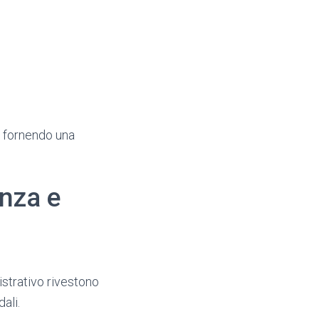
, fornendo una
enza e
strativo rivestono
ali.