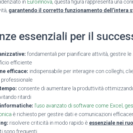
denziato in
Euroinnova
, questa figura rappresenta una con
ità,
garantendo il corretto funzionamento dell’intera s
ze essenziali per il succes
anizzative:
fondamentali per pianificare attività, gestire l
icio efficiente
e efficace:
indispensabile per interagire con colleghi, clien
 professionale
 tempo:
consente di aumentare la produttività ottimizzando 
vitando ritardi
informatiche:
l’uso avanzato di software come Excel, ges
ronica
è richiesto per gestire dati e comunicazioni efficac
ing:
risolvere criticità in modo rapido è
essenziale nei ruo
i sono frequenti