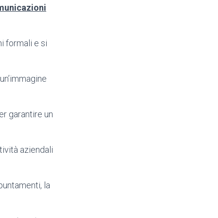
municazioni
 formali e si
o un’immagine
er garantire un
ività aziendali
ppuntamenti, la