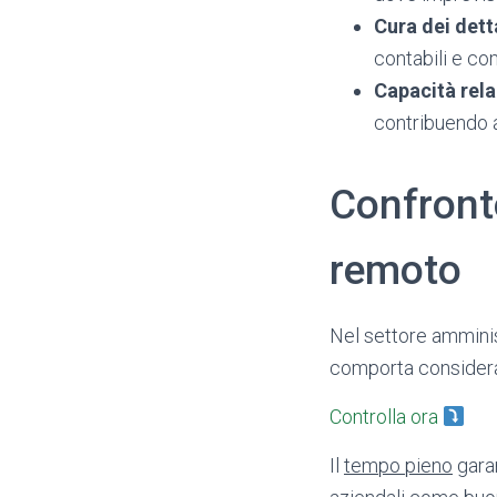
Cura dei dett
contabili e com
Capacità rela
contribuendo a
Confronto
remoto
Nel settore amminis
comporta consideraz
Controlla ora
Il
tempo pieno
gara