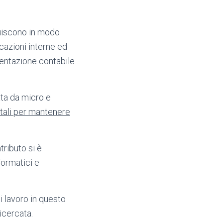
buiscono in modo
icazioni interne ed
mentazione contabile
ata da micro e
ali per mantenere
tributo si è
formatici e
i lavoro in questo
icercata.