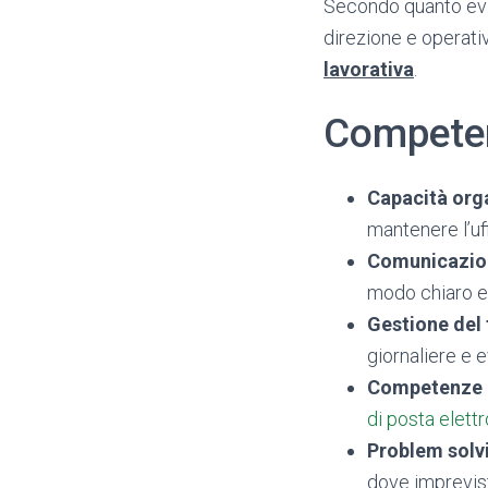
Secondo quanto evi
direzione e operativ
lavorativa
.
Competen
Capacità org
mantenere l’uff
Comunicazion
modo chiaro e
Gestione del
giornaliere e e
Competenze 
di posta elett
Problem solv
dove imprevist