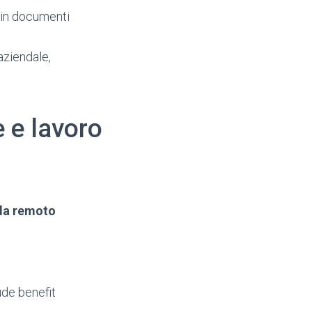
i in documenti
 aziendale,
 e lavoro
 da remoto
de benefit