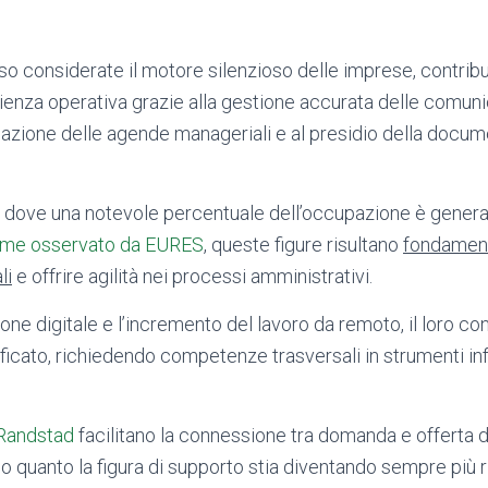
so considerate il motore silenzioso delle imprese, contri
ficienza operativa grazie alla gestione accurata delle comun
ficazione delle agende manageriali e al presidio della docu
ne, dove una notevole percentuale dell’occupazione è gener
me osservato da EURES
, queste figure risultano
fondament
li
e offrire agilità nei processi amministrativi.
ione digitale e l’incremento del lavoro da remoto, il loro con
ficato, richiedendo competenze trasversali in strumenti in
Randstad
facilitano la connessione tra domanda e offerta d
o quanto la figura di supporto stia diventando sempre più r