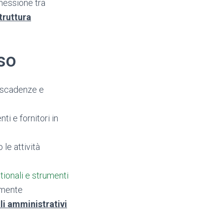
nessione tra
truttura
so
e scadenze e
ti e fornitori in
le attività
tionali e strumenti
emente
li amministrativi