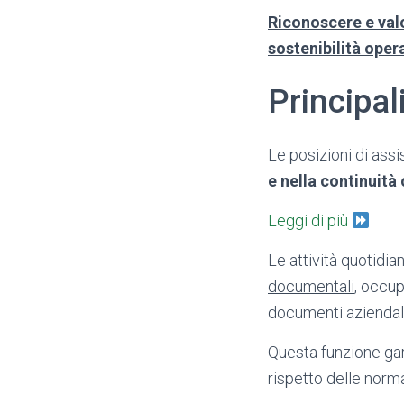
Riconoscere e valo
sostenibilità oper
Principal
Le posizioni di ass
e nella continuità 
Leggi di più
Le attività quotidi
documentali
, occup
documenti aziendali
Questa funzione garan
rispetto delle norma