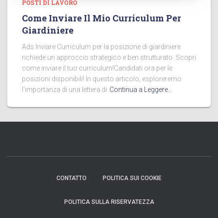
POSTI DI LAVORO
Come Inviare Il Mio Curriculum Per
Giardiniere
Ads Inviare Curriculum per la posizione di giardiniere
richiede un approccio strategico e ben strutturato. Scopri
come inviare il tuo curriculum!Candidati ora per le
posizioni disponibili! In questo articolo, esploreremo
l’importanza di una lettera di
Continua a Leggere…
CONTATTO
POLITICA SUI COOKIE
POLITICA SULLA RISERVATEZZA