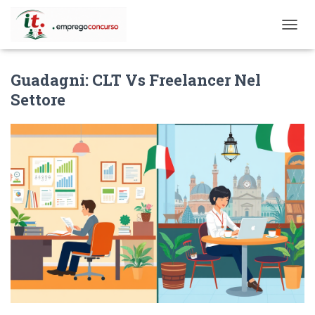
T
O
G
Guadagni: CLT Vs Freelancer Nel
G
L
Settore
E
N
A
V
I
G
A
T
I
O
N