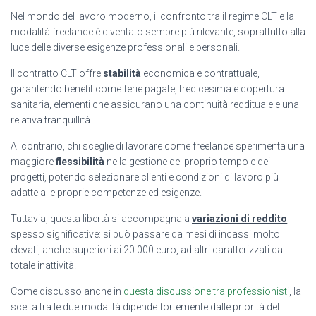
Nel mondo del lavoro moderno, il confronto tra il regime CLT e la
modalità freelance è diventato sempre più rilevante, soprattutto alla
luce delle diverse esigenze professionali e personali.
Il contratto CLT offre
stabilità
economica e contrattuale,
garantendo benefit come ferie pagate, tredicesima e copertura
sanitaria, elementi che assicurano una continuità reddituale e una
relativa tranquillità.
Al contrario, chi sceglie di lavorare come freelance sperimenta una
maggiore
flessibilità
nella gestione del proprio tempo e dei
progetti, potendo selezionare clienti e condizioni di lavoro più
adatte alle proprie competenze ed esigenze.
Tuttavia, questa libertà si accompagna a
variazioni di reddito
,
spesso significative: si può passare da mesi di incassi molto
elevati, anche superiori ai 20.000 euro, ad altri caratterizzati da
totale inattività.
Come discusso anche in
questa discussione tra professionisti
, la
scelta tra le due modalità dipende fortemente dalle priorità del