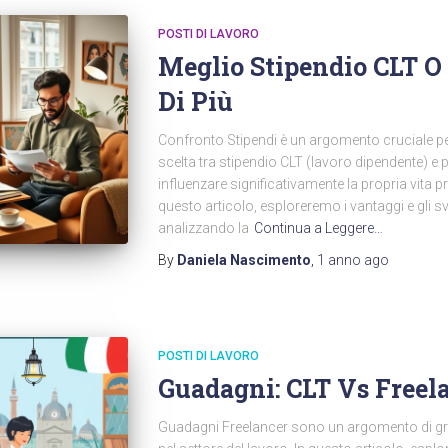
POSTI DI LAVORO
Meglio Stipendio CLT O
Di Più
Confronto Stipendi è un argomento cruciale per m
scelta tra stipendio CLT (lavoro dipendente) e
influenzare significativamente la propria vita 
questo articolo, esploreremo i vantaggi e gli s
analizzando la
Continua a Leggere…
By
Daniela Nascimento
,
1 anno
ago
POSTI DI LAVORO
Guadagni: CLT Vs Freela
Guadagni Freelancer sono un argomento di gra