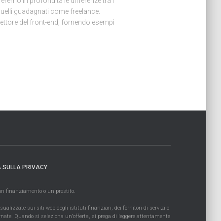
reremo in profondità le differenze tra i
 quelli guadagnati come freelance.
ettore del front-end, fornendo esempi
 SULLA PRIVACY
 un finanziamento o un prestito.
zzate sui siti web degli istituti finanziari, dei fornitori di servizi o
iornate. Quando si seleziona un'offerta, si prega di leggere attentamente