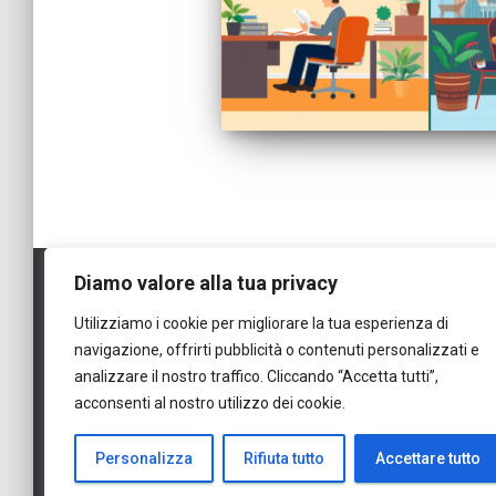
Diamo valore alla tua privacy
Utilizziamo i cookie per migliorare la tua esperienza di
navigazione, offrirti pubblicità o contenuti personalizzati e
analizzare il nostro traffico. Cliccando “Accetta tutti”,
CONTATTO
acconsenti al nostro utilizzo dei cookie.
Avviso: In nessun caso richiedi
Personalizza
Rifiuta tutto
Accettare tutto
Considerazioni: Ci impegniamo al massimo per garantire l'accuratezza e 
sul sito web di un prodotto specifico. Nel caso di istituti non partner,