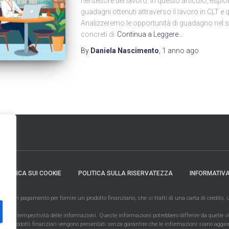
nel settore del lavoro. In questo articolo, esplo
guadagni ottenuti attraverso il lavoro in CLT e
Analizzeremo le opportunità di guadagno nel s
concreti di
Continua a Leggere…
By
Daniela Nascimento
,
1 anno
ago
POLITICA SUI COOKIE
POLITICA SULLA RISERVATEZZA
INFORMATIVA
amo un pagamento per fornire un prodotto finanziario, che si tratti di una carta di credito,
la tempestività delle informazioni. Queste informazioni potrebbero differire da quelle visuali
 tutti i prodotti finanziari vengono presentati senza garantire che le informazioni siano agg