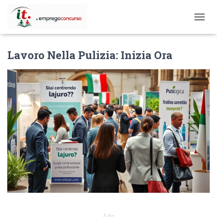
T
O
G
Lavoro Nella Pulizia: Inizia Ora
G
L
E
N
A
V
I
G
A
T
I
O
N
Ads