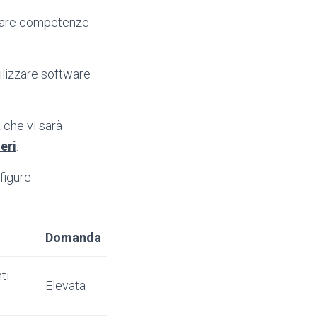
ugare competenze
tilizzare software
a che vi sarà
eri
.
figure
Domanda
ti
Elevata