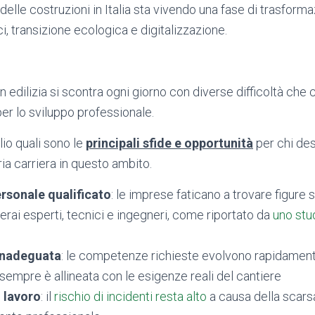
 delle costruzioni in Italia sta vivendo una fase di trasform
i, transizione ecologica e digitalizzazione.
 in edilizia si scontra ogni giorno con diverse difficoltà ch
er lo sviluppo professionale.
io quali sono le
principali sfide e opportunità
per chi des
ria carriera in questo ambito.
rsonale qualificato
: le imprese faticano a trovare figure 
erai esperti, tecnici e ingegneri, come riportato da
uno stu
inadeguata
: le competenze richieste evolvono rapidamente
sempre è allineata con le esigenze reali del cantiere
 lavoro
: il
rischio di incidenti resta alto
a causa della scars