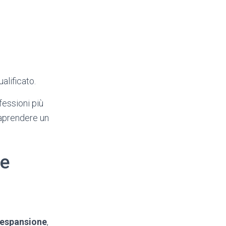
alificato.
fessioni più
raprendere un
le
 espansione
,