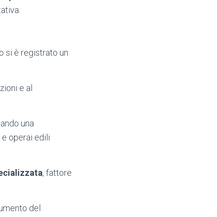
ativa.
o si è registrato un
ioni e al
trando una
e operai edili
ecializzata
, fattore
aumento del