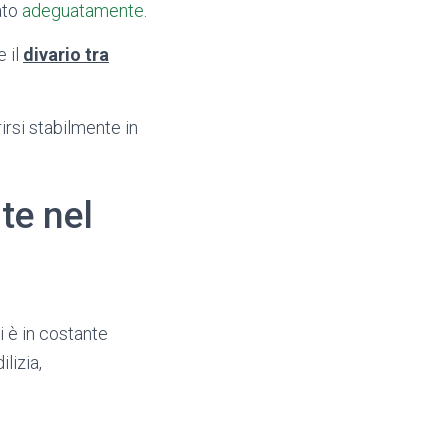
ato
adeguatamente
.
 il
divario tra
irsi stabilmente in
ste nel
i è in costante
lizia,