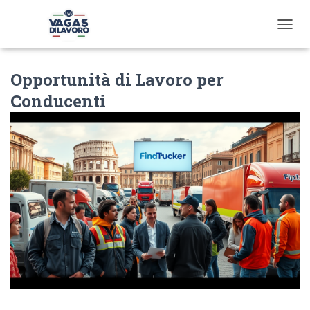
T
O
G
Opportunità di Lavoro per
G
L
Conducenti
E
N
A
V
I
G
A
T
I
O
N