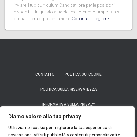
inviare il tuo curriculum!Candidati ora per le posizioni
disponibili! In questo articolo, esploreremo l’importanza
di una lettera di presentazione
Continua a Leggere…
CONTATTO
POLITICA SUI COOKIE
POLITICA SULLA RISERVATEZZA
INFORMATIVA SULLA PRIVACY
Diamo valore alla tua privacy
Avviso: In nessun caso richiediamo un pagamento per fornire un prodotto
finanziario, che si tratti di una carta di credito, un finanziamento o un prestito.
Utilizziamo i cookie per migliorare la tua esperienza di
Considerazioni: Ci impegniamo al massimo per garantire l'accuratezza e la
navigazione, offrirti pubblicità o contenuti personalizzati e