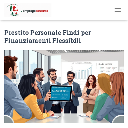
T
O
G
Prestito Personale Findì per
G
L
Finanziamenti Flessibili
E
N
A
V
I
G
A
T
I
O
N