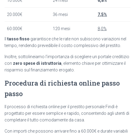
10.000€
24 mesi
6,8%
20.000€
36 mesi
7,5%
60.000€
120 mesi
8,0%
Il
tasso fisso
garantisce che le rate non subiscono variazioni nel
tempo, rendendo prevedibile il costo complessivo del prestito.
Inoltre, sottolineiamo l’importanza di scegliere un portale creditizio
con
zero spese di istruttoria
, elemento chiave per ottimizzare il
risparmio sul finanziamento erogato.
Procedura di richiesta online passo
passo
Il processo di richiesta online per il prestito personale Findì è
progettato per essere semplice e rapido, consentendo agli utenti di
completare il tutto comodamente da casa.
Con importi che possono arrivare fino a 60.000€ e durate variabili