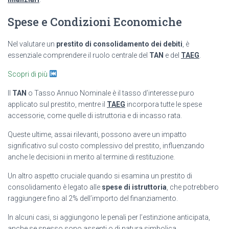
Spese e Condizioni Economiche
Nel valutare un
prestito di consolidamento dei debiti
, è
essenziale comprendere il ruolo centrale del
TAN
e del
TAEG
.
Scopri di più
Il
TAN
o Tasso Annuo Nominale è il tasso d’interesse puro
applicato sul prestito, mentre il
TAEG
incorpora tutte le spese
accessorie, come quelle di istruttoria e di incasso rata.
Queste ultime, assai rilevanti, possono avere un impatto
significativo sul costo complessivo del prestito, influenzando
anche le decisioni in merito al termine di restituzione.
Un altro aspetto cruciale quando si esamina un prestito di
consolidamento è legato alle
spese di istruttoria
, che potrebbero
raggiungere fino al 2% dell’importo del finanziamento.
In alcuni casi, si aggiungono le penali per l’estinzione anticipata,
anche se spesso sono assenti o di natura simbolica.