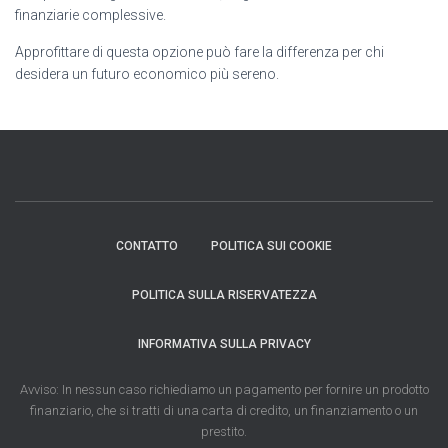
finanziarie complessive.
Approfittare di questa opzione può fare la differenza per chi
desidera un futuro economico più sereno.
CONTATTO
POLITICA SUI COOKIE
POLITICA SULLA RISERVATEZZA
INFORMATIVA SULLA PRIVACY
Avviso: In nessun caso richiediamo un pagamento per fornire un prodotto
finanziario, che si tratti di una carta di credito, un finanziamento o un
prestito.