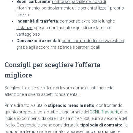
Buoni carburante
:
rimborso parziale dei costi di
rifornimento
, particolarmente utile per chi utilizza il proprio
mezzo
Indennità di trasferta
:
compenso extra per le lunghe
distanze
, spesso non tassato e quindi direttamente
vantaggioso
Convenzioni aziendali
:
sconti su prodotti e servizi esterni
grazie agli accordi tra aziende e partner locali
Consigli per scegliere l’offerta
migliore
Scegliere tra diverse offerte di lavoro come autista richiede
attenzione a diversi aspetti fondamentali.
Prima di tutto, valuta lo
stipendio mensile netto
, confrontando
quanto proposto con le tabelle aggiornate del
CCNL Trasporti
, che
indicano compensi da oltre 1.370 a oltre 2.300 euro a seconda del
livello. È essenziale anche considerare la
tipologia di contratto
: le
proposte a tempo indeterminato rappresentano una maggiore