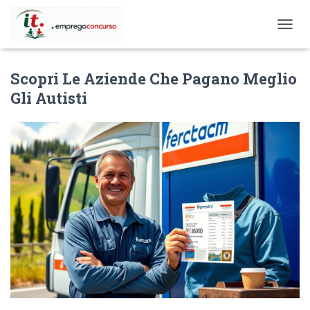
T
O
G
Scopri Le Aziende Che Pagano Meglio
G
L
Gli Autisti
E
N
A
V
I
G
A
T
I
O
N