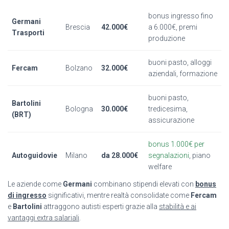
bonus ingresso fino
Germani
Brescia
42.000€
a 6.000€, premi
Trasporti
produzione
buoni pasto, alloggi
Fercam
Bolzano
32.000€
aziendali, formazione
buoni pasto,
Bartolini
Bologna
30.000€
tredicesima,
(BRT)
assicurazione
bonus 1.000€ per
Autoguidovie
Milano
da 28.000€
segnalazioni
, piano
welfare
Le aziende come
Germani
combinano stipendi elevati con
bonus
di ingresso
significativi, mentre realtà consolidate come
Fercam
e
Bartolini
attraggono autisti esperti grazie alla
stabilità e ai
vantaggi extra salariali
.