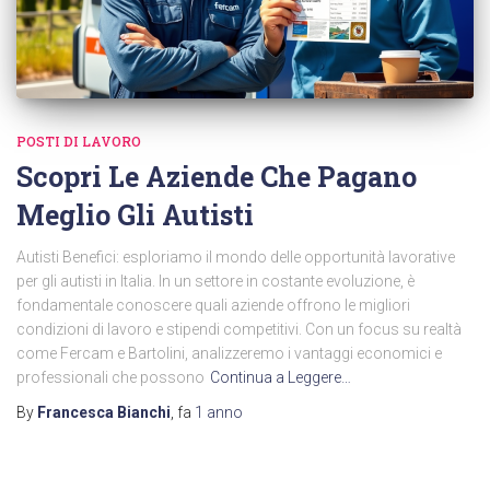
POSTI DI LAVORO
Scopri Le Aziende Che Pagano
Meglio Gli Autisti
Autisti Benefici: esploriamo il mondo delle opportunità lavorative
per gli autisti in Italia. In un settore in costante evoluzione, è
fondamentale conoscere quali aziende offrono le migliori
condizioni di lavoro e stipendi competitivi. Con un focus su realtà
come Fercam e Bartolini, analizzeremo i vantaggi economici e
professionali che possono
Continua a Leggere…
By
Francesca Bianchi
, fa
1 anno