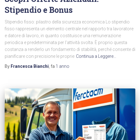
Stipendio e Bonus
Stipendio fisso: pilastro della sicurezza economica Lo stipendio
fisso rappresenta un elemento centrale nel rapporto tra lavoratore
e datore di lavoro, in quanto costituisce una remunerazione
periodica e predeterminata per l’attività svolta. È proprio questa
costanza a renderlo un fondamento di stabilità, perché consente di
pianificare con precisione le proprie
Continua a Leggere…
By
Francesca Bianchi
, fa
1 anno