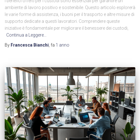
I benefici offerti per i custodi sono essenziali per garantire un
ambiente di lavoro positivo e sostenibile. Questo articolo esplorerà
le varie forme di assistenza, i buoni per il trasporto e altre misure di
supporto dedicate a questi lavoratori. Comprendere queste
iniziative è fondamentale per migliorare il benessere dei custodi,
Continua a Leggere…
By
Francesca Bianchi
, fa
1 anno