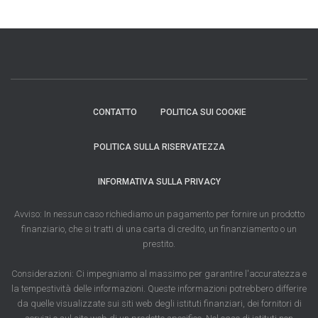
CONTATTO
POLITICA SUI COOKIE
POLITICA SULLA RISERVATEZZA
INFORMATIVA SULLA PRIVACY
Avviso: In nessun caso richiediamo un pagamento per fornire un prodotto
finanziario, che si tratti di una carta di credito, un finanziamento o un
prestito.
Considerazioni: Ci impegniamo al massimo per garantire l'accuratezza e
la tempestività delle informazioni. Queste informazioni potrebbero differire
da quelle visualizzate sui siti web degli istituti finanziari, dei fornitori di