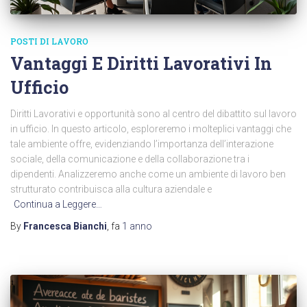
POSTI DI LAVORO
Vantaggi E Diritti Lavorativi In
Ufficio
Diritti Lavorativi e opportunità sono al centro del dibattito sul lavoro
in ufficio. In questo articolo, esploreremo i molteplici vantaggi che
tale ambiente offre, evidenziando l’importanza dell’interazione
sociale, della comunicazione e della collaborazione tra i
dipendenti. Analizzeremo anche come un ambiente di lavoro ben
strutturato contribuisca alla cultura aziendale e
Continua a Leggere…
By
Francesca Bianchi
, fa
1 anno