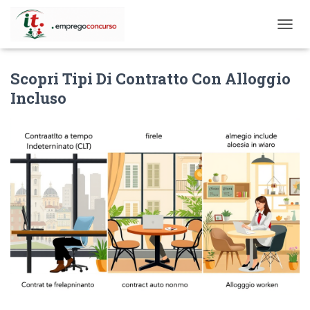
T
O
G
Scopri Tipi Di Contratto Con Alloggio
G
L
Incluso
E
N
A
V
I
G
A
T
I
O
N