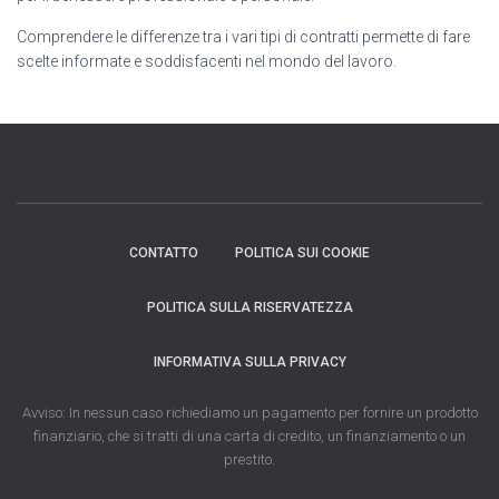
Comprendere le differenze tra i vari tipi di contratti permette di fare
scelte informate e soddisfacenti nel mondo del lavoro.
CONTATTO
POLITICA SUI COOKIE
POLITICA SULLA RISERVATEZZA
INFORMATIVA SULLA PRIVACY
Avviso: In nessun caso richiediamo un pagamento per fornire un prodotto
finanziario, che si tratti di una carta di credito, un finanziamento o un
prestito.